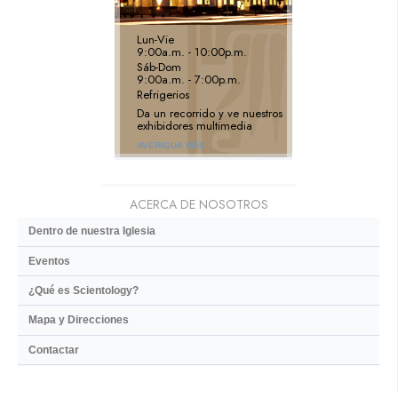
Lun
-
Vie
9:00a.m. - 10:00p.m.
Sáb
-
Dom
9:00a.m. - 7:00p.m.
Refrigerios
Da un recorrido y ve nuestros
exhibidores multimedia
AVERIGUA MÁS
ACERCA DE NOSOTROS
Dentro de nuestra Iglesia
Eventos
¿Qué es Scientology?
Mapa y Direcciones
Contactar