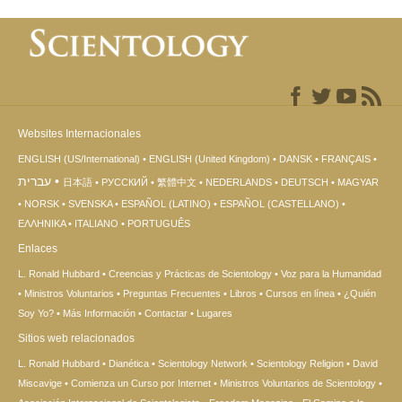
Websites Internacionales
ENGLISH (US/International)
ENGLISH (United Kingdom)
DANSK
FRANÇAIS
עברית
日本語
РУССКИЙ
繁體中文
NEDERLANDS
DEUTSCH
MAGYAR
NORSK
SVENSKA
ESPAÑOL (LATINO)
ESPAÑOL (CASTELLANO)
ΕΛΛΗΝΙΚA
ITALIANO
PORTUGUÊS
Enlaces
L. Ronald Hubbard
Creencias y Prácticas de Scientology
Voz para la Humanidad
Ministros Voluntarios
Preguntas Frecuentes
Libros
Cursos en línea
¿Quién
Soy Yo?
Más Información
Contactar
Lugares
Sitios web relacionados
L. Ronald Hubbard
Dianética
Scientology Network
Scientology Religion
David
Miscavige
Comienza un Curso por Internet
Ministros Voluntarios de Scientology