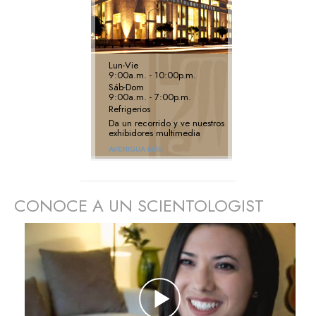
Lun
-
Vie
9:00a.m. - 10:00p.m.
Sáb
-
Dom
9:00a.m. - 7:00p.m.
Refrigerios
Da un recorrido y ve nuestros
exhibidores multimedia
AVERIGUA MÁS
CONOCE A UN SCIENTOLOGIST
prev