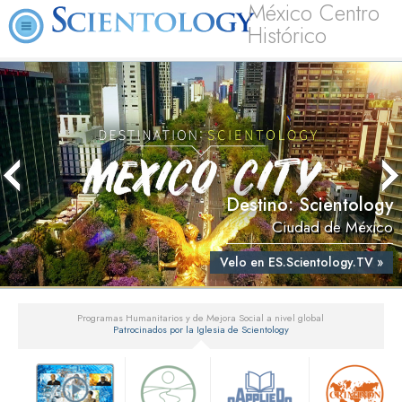
México Centro
Histórico
Destino: Scientology
Ciudad de México
Velo en ES.Scientology.TV »
Programas Humanitarios y de Mejora Social a nivel global
Patrocinados por la Iglesia de Scientology
▼