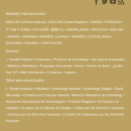
Websites Internacionales
ENGLISH (US/International)
ENGLISH (United Kingdom)
DANSK
FRANÇAIS
עברית
日本語
РУССКИЙ
繁體中文
NEDERLANDS
DEUTSCH
MAGYAR
NORSK
SVENSKA
ESPAÑOL (LATINO)
ESPAÑOL (CASTELLANO)
ΕΛΛΗΝΙΚA
ITALIANO
PORTUGUÊS
Enlaces
L. Ronald Hubbard
Creencias y Prácticas de Scientology
Voz para la Humanidad
Ministros Voluntarios
Preguntas Frecuentes
Libros
Cursos en línea
¿Quién
Soy Yo?
Más Información
Contactar
Lugares
Sitios web relacionados
L. Ronald Hubbard
Dianética
Scientology Network
Scientology Religion
David
Miscavige
Comienza un Curso por Internet
Ministros Voluntarios de Scientology
Asociación Internacional de Scientologists
Freedom Magazine
El Camino a la
Felicidad
En Apoyo de Un Mundo Sin Drogas
Unidos por los Derechos Humanos
Jóvenes por los Derechos Humanos
Comisión de Ciudadanos por los Derechos
Humanos