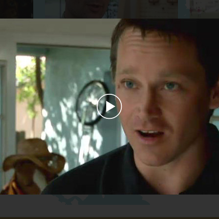
Optometrista
Entrenad
Play
Animador Profesional
Video