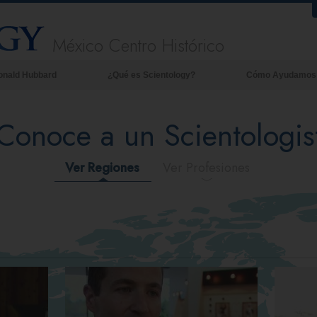
México Centro Histórico
onald Hubbard
¿Qué es Scientology?
Cómo Ayudamos
Creencias y Prácticas
Conoce a un Scientologis
Credos y Códigos de Scientology
Qué dicen los Scientologists acerca
de Scientology
Ver Regiones
Ver Profesiones
Conoce a un Scientologist
Dentro de una Iglesia
Los Principios Básicos de Scientology
Una Introducción a Dianética
Amor y Odio: ¿Qué es Grandeza?