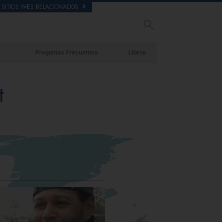
SITIOS WEB RELACIONADOS
Preguntas Frecuentes
Libros
Antecedentes y principios básicos
Libros Iniciales
t
Dentro de una Iglesia
Audiolibros
La Organización de Scientology
Conferencias Introductorias
Películas