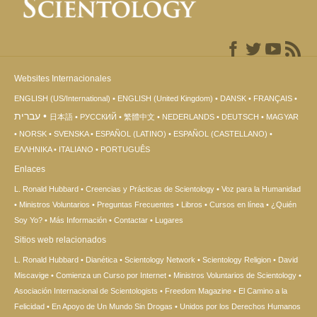
Websites Internacionales
ENGLISH (US/International)
ENGLISH (United Kingdom)
DANSK
FRANÇAIS
עברית
日本語
РУССКИЙ
繁體中文
NEDERLANDS
DEUTSCH
MAGYAR
NORSK
SVENSKA
ESPAÑOL (LATINO)
ESPAÑOL (CASTELLANO)
ΕΛΛΗΝΙΚA
ITALIANO
PORTUGUÊS
Enlaces
L. Ronald Hubbard
Creencias y Prácticas de Scientology
Voz para la Humanidad
Ministros Voluntarios
Preguntas Frecuentes
Libros
Cursos en línea
¿Quién
Soy Yo?
Más Información
Contactar
Lugares
Sitios web relacionados
L. Ronald Hubbard
Dianética
Scientology Network
Scientology Religion
David
Miscavige
Comienza un Curso por Internet
Ministros Voluntarios de Scientology
Asociación Internacional de Scientologists
Freedom Magazine
El Camino a la
Felicidad
En Apoyo de Un Mundo Sin Drogas
Unidos por los Derechos Humanos