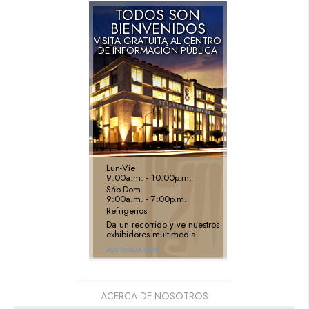
TODOS SON
BIENVENIDOS
VISITA GRATUITA AL CENTRO
DE INFORMACIÓN PÚBLICA
Lun
-
Vie
9:00a.m. - 10:00p.m.
Sáb
-
Dom
9:00a.m. - 7:00p.m.
Refrigerios
Da un recorrido y ve nuestros
exhibidores multimedia
AVERIGUA MÁS
ACERCA DE NOSOTROS