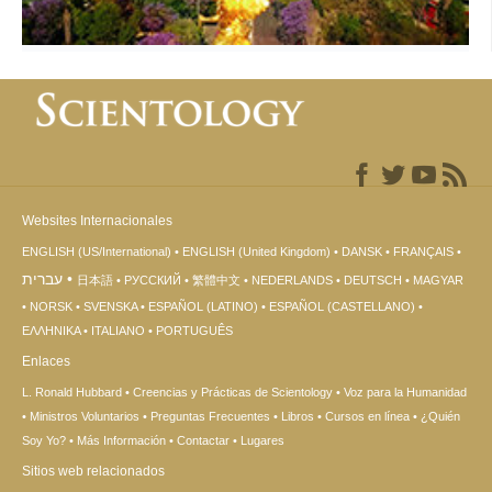
Destino: Scientology:
Ciudad de México
Websites Internacionales
ENGLISH (US/International)
ENGLISH (United Kingdom)
DANSK
FRANÇAIS
עברית
日本語
РУССКИЙ
繁體中文
NEDERLANDS
DEUTSCH
MAGYAR
NORSK
SVENSKA
ESPAÑOL (LATINO)
ESPAÑOL (CASTELLANO)
ΕΛΛΗΝΙΚA
ITALIANO
PORTUGUÊS
Enlaces
L. Ronald Hubbard
Creencias y Prácticas de Scientology
Voz para la Humanidad
Ministros Voluntarios
Preguntas Frecuentes
Libros
Cursos en línea
¿Quién
Soy Yo?
Más Información
Contactar
Lugares
Sitios web relacionados