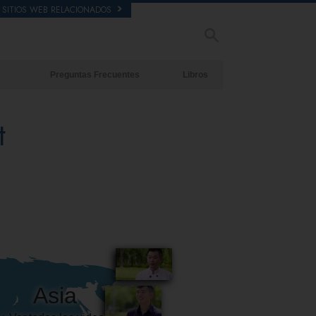
SITIOS WEB RELACIONADOS
Preguntas Frecuentes
Libros
Antecedentes y principios básicos
Libros Iniciales
t
Dentro de una Iglesia
Audiolibros
La Organización de Scientology
Conferencias Introductorias
Películas