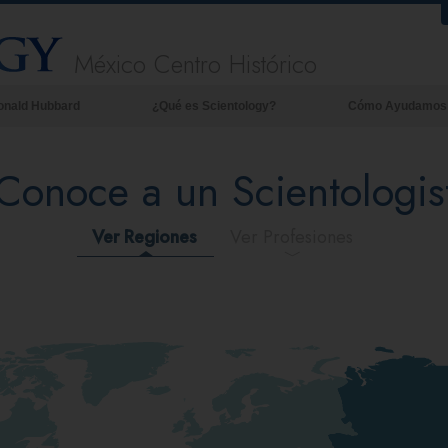
México Centro Histórico
onald Hubbard
¿Qué es Scientology?
Cómo Ayudamos
Creencias y Prácticas
Conoce a un Scientologis
Credos y Códigos de Scientology
Qué dicen los Scientologists acerca
de Scientology
Ver Regiones
Ver Profesiones
Conoce a un Scientologist
Dentro de una Iglesia
Los Principios Básicos de Scientology
Una Introducción a Dianética
Amor y Odio: ¿Qué es Grandeza?