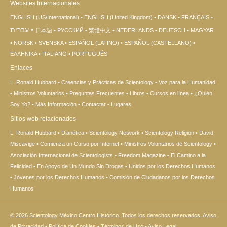
Websites Internacionales
ENGLISH (US/International)
ENGLISH (United Kingdom)
DANSK
FRANÇAIS
עברית
日本語
РУССКИЙ
繁體中文
NEDERLANDS
DEUTSCH
MAGYAR
NORSK
SVENSKA
ESPAÑOL (LATINO)
ESPAÑOL (CASTELLANO)
ΕΛΛΗΝΙΚA
ITALIANO
PORTUGUÊS
Enlaces
L. Ronald Hubbard
Creencias y Prácticas de Scientology
Voz para la Humanidad
Ministros Voluntarios
Preguntas Frecuentes
Libros
Cursos en línea
¿Quién
Soy Yo?
Más Información
Contactar
Lugares
Sitios web relacionados
L. Ronald Hubbard
Dianética
Scientology Network
Scientology Religion
David
Miscavige
Comienza un Curso por Internet
Ministros Voluntarios de Scientology
Asociación Internacional de Scientologists
Freedom Magazine
El Camino a la
Felicidad
En Apoyo de Un Mundo Sin Drogas
Unidos por los Derechos Humanos
Jóvenes por los Derechos Humanos
Comisión de Ciudadanos por los Derechos
Humanos
© 2026
Scientology México Centro Histórico.
Todos los derechos reservados.
Aviso
de Privacidad
•
Política de Cookies
•
Términos de Uso
•
Aviso Legal