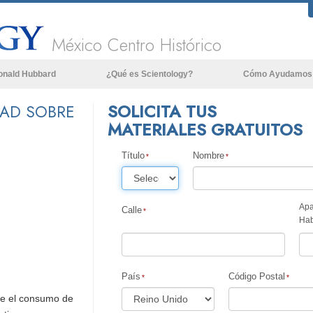
México Centro Histórico
onald Hubbard
¿Qué es Scientology?
Cómo Ayudamos
Creencias y Prácticas
SOLICITA TUS
DAD SOBRE
MATERIALES GRATUITOS
Credos y Códigos de Scientology
Qué dicen los Scientologists acerca
Título
Nombre
de Scientology
Conoce a un Scientologist
Apa
Dentro de una Iglesia
Calle
Hab
Los Principios Básicos de Scientology
Una Introducción a Dianética
País
Código Postal
Amor y Odio: ¿Qué es Grandeza?
re el consumo de