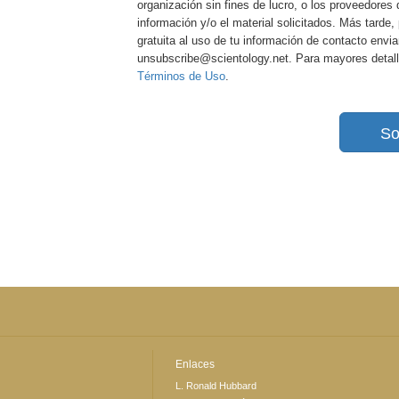
organización sin fines de lucro, o los proveedores 
información y/o el material solicitados. Más tard
gratuita al uso de tu información de contacto envi
unsubscribe@scientology.net. Para mayores detall
Términos de Uso
.
So
Enlaces
L. Ronald Hubbard