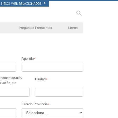
SITIOS WEB RELACIONADOS
Preguntas Frecuentes
Libros
Antecedentes y principios básicos
Libros Iniciales
Dentro de una Iglesia
Audiolibros
La Organización de Scientology
Conferencias Introductorias
Apellido
Películas
rtamento
/
Suite
/
Ciudad
itación, etc.
Estado/Provincia