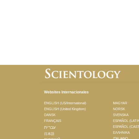
Websites Internacionales
ENGLISH (US/International)
MAGYAR
ENGLISH (United Kingdom)
NORSK
DANSK
SVENSKA
FRANÇAIS
ESPAÑOL (LATI
עברית
ESPAÑOL (CAS
ΕΛΛΗΝΙΚA
日本語
ITALIANO