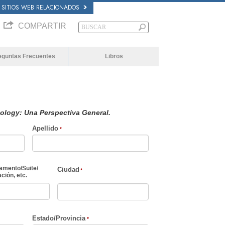
SITIOS WEB RELACIONADOS
COMPARTIR
eguntas Frecuentes
Libros
ology: Una Perspectiva General.
Apellido
amento
/
Suite
/
Ciudad
ción, etc.
Estado/Provincia