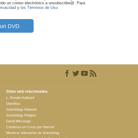
ando un correo electrónico a unsubscribe@
. Para
Privacidad
y
los Términos de Uso
.
a un DVD
Sitios web relacionados
L. Ronald Hubbard
Dianética
Scientology Network
Scientology Religion
David Miscavige
Comienza un Curso por Internet
Ministros Voluntarios de Scientology