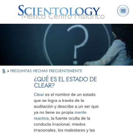
México Centro Histórico
Acerca de
L. Ronald
¿Qué es
Ministros
Preguntas
Libros
Nosotros
Hubbard
Scientology?
Voluntarios
Frecuentes
»
PREGUNTAS HECHAS FRECUENTEMENTE
¿QUÉ ES EL ESTADO DE
CLEAR?
Clear
es el nombre de un estado
que se logra a través de la
auditación y describe a un ser que
ya no tiene su propia
mente
reactiva
, la fuente oculta de la
conducta irracional, miedos
irracionales, los malestares y las