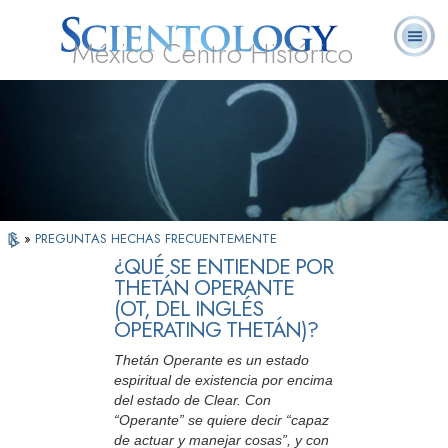
México Centro Histórico
Acerca de
L. Ronald
¿Qué es
Ministros
Preguntas
Libros
Nosotros
Hubbard
Scientology?
Voluntarios
Frecuentes
»
PREGUNTAS HECHAS FRECUENTEMENTE
¿QUÉ SE ENTIENDE POR
THETÁN OPERANTE
(OT, DEL INGLÉS
OPERATING THETÁN)?
Thetán Operante es un estado
espiritual de existencia por encima
del estado de Clear. Con
“Operante” se quiere decir “capaz
de actuar y manejar cosas”, y con