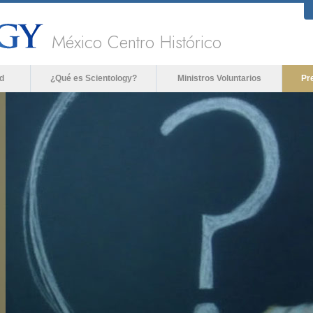
México Centro Histórico
d
¿Qué es Scientology?
Ministros Voluntarios
Pr