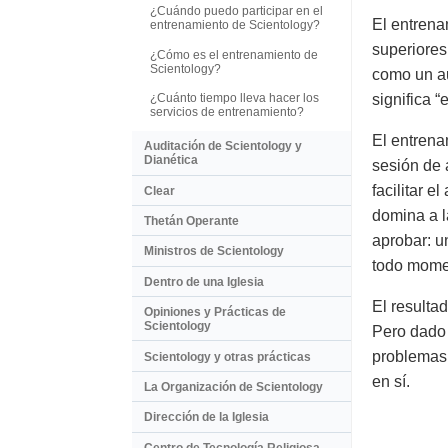
¿Cuándo puedo participar en el
El entrena
entrenamiento de Scientology?
superiores
¿Cómo es el entrenamiento de
Scientology?
como un a
¿Cuánto tiempo lleva hacer los
significa “
servicios de entrenamiento?
El entrena
Auditación de Scientology y
Dianética
sesión de 
facilitar 
Clear
domina a l
Thetán Operante
aprobar: u
Ministros de Scientology
todo momen
Dentro de una Iglesia
El resulta
Opiniones y Prácticas de
Scientology
Pero dado 
problemas 
Scientology y otras prácticas
en sí.
La Organización de Scientology
Dirección de la Iglesia
Centro de Tecnología Religiosa