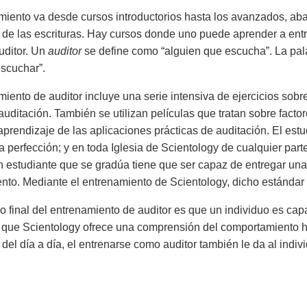
miento va desde cursos introductorios hasta los avanzados, aba
 de las escrituras. Hay cursos donde uno puede aprender a ent
uditor. Un
auditor
se define como “alguien que escucha”. La pal
escuchar”.
miento de auditor incluye una serie intensiva de ejercicios sob
auditación. También se utilizan películas que tratan sobre facto
el aprendizaje de las aplicaciones prácticas de auditación. El es
a perfección; y en toda Iglesia de Scientology de cualquier part
n estudiante que se gradúa tiene que ser capaz de entregar un
to. Mediante el entrenamiento de Scientology, dicho estándar 
do final del entrenamiento de auditor es que un individuo es cap
que Scientology ofrece una comprensión del comportamiento h
del día a día, el entrenarse como auditor también le da al indivi