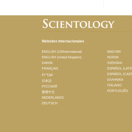
Websites Internacionales
ENGLISH (US/International)
MAGYAR
ENGLISH (United Kingdom)
NORSK
DANSK
SVENSKA
FRANÇAIS
ESPAÑOL (LATI
עברית
ESPAÑOL (CAS
ΕΛΛΗΝΙΚA
日本語
ITALIANO
РУССКИЙ
PORTUGUÊS
繁體中文
NEDERLANDS
DEUTSCH