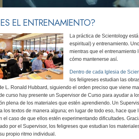
 ES EL ENTRENAMIENTO?
La práctica de Scientology est
espiritual) y entrenamiento. Uno
mientras que el entrenamiento 
cómo mantenerse así.
Dentro de cada Iglesia de Scie
los feligreses estudian las obr
e L. Ronald Hubbard, siguiendo el orden preciso que viene mar
de curso hay presente un Supervisor de Curso para ayudar a los
n plena de los materiales que estén aprendiendo. Un Supervis
eta los textos de manera alguna; en lugar de todo eso, hace que 
en el caso de que ellos estén experimentando dificultades. Gracia
o por el Supervisor, los feligreses que estudian los materiales
su propio ritmo individual.