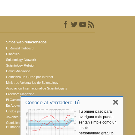
Sitios web relacionados
L. Ronald Hubbard
Dianética
Scientology Network
Scientology Religion
David Miscavige
Comienza un Curso por Internet
Ministros Voluntarios de Scientology
Asociación Internacional de Scientologists
Freedom Magazine
El Camino a la Felicidad
Conoce al Verdadero Tú
En Apoyo de Un Mundo Sin Drogas
Tu primer paso para
Unidos por los Derechos Humanos
averiguar más puede
Jóvenes por los Derechos Humanos
ser tan simple como un
Comisión de Ciudadanos por los Derechos
Humanos
test de
personalidad gratuito.