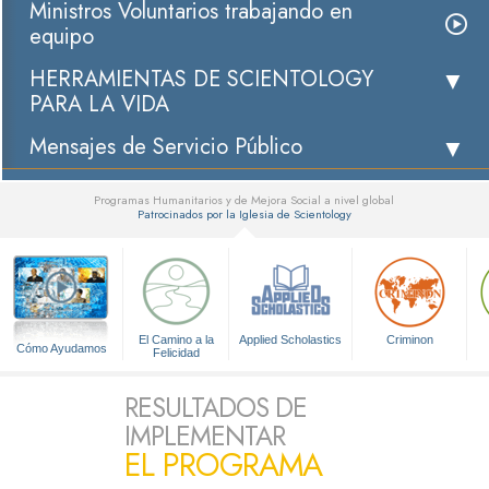
Ministros Voluntarios trabajando en
equipo
HERRAMIENTAS DE SCIENTOLOGY
PARA LA VIDA
Mensajes de Servicio Público
Programas Humanitarios y de Mejora Social a nivel global
Patrocinados por la Iglesia de Scientology
▼
El Camino a la
Applied Scholastics
Criminon
Cómo Ayudamos
Felicidad
RESULTADOS DE
IMPLEMENTAR
EL PROGRAMA