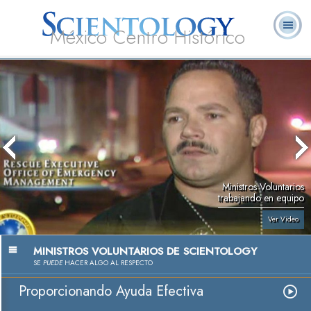
México Centro Histórico
Acerca de
L. Ronald
¿Qué es
Ministros
Preguntas
Libros
Nosotros
Hubbard
Scientology?
Voluntarios
Frecuentes
Ministros Voluntarios
trabajando en equipo
Ver Video
MINISTROS VOLUNTARIOS DE SCIENTOLOGY
SE
PUEDE
HACER ALGO AL RESPECTO
Proporcionando Ayuda Efectiva