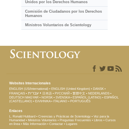
Unidos por los Derechos Humanos
Comisión de Ciudadanos por los Derechos
Humanos
Ministros Voluntarios de Scientology
Websites Internacionales
ENGLISH (US/International)
ENGLISH (United Kingdom)
DANSK
עברית
FRANÇAIS
日本語
РУССКИЙ
繁體中文
NEDERLANDS
DEUTSCH
MAGYAR
NORSK
SVENSKA
ESPAÑOL (LATINO)
ESPAÑOL
(CASTELLANO)
ΕΛΛΗΝΙΚA
ITALIANO
PORTUGUÊS
Enlaces
L. Ronald Hubbard
Creencias y Prácticas de Scientology
Voz para la
Humanidad
Ministros Voluntarios
Preguntas Frecuentes
Libros
Cursos
en línea
Más Información
Contactar
Lugares