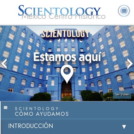
México Centro Histórico
Acerca de
L. Ronald
¿Qué es
Ministros
Preguntas
Libros
Nosotros
Hubbard
Scientology?
Voluntarios
Frecuentes
Ver Video
SCIENTOLOGY:
CÓMO AYUDAMOS
INTRODUCCIÓN