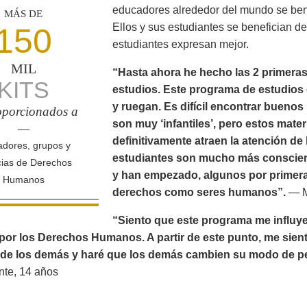
educadores alrededor del mundo se bene
MÁS DE
Ellos y sus estudiantes se benefician d
150
estudiantes expresan mejor.
MIL
“Hasta ahora he hecho las 2 primeras
KITS
estudios. Este programa de estudios 
y ruegan. Es difícil encontrar bueno
porcionados a
son muy ‘infantiles’, pero estos mate
—
definitivamente atraen la atención d
dores, grupos y
estudiantes son mucho más conscien
ias de Derechos
y han empezado, algunos por primera
Humanos
derechos como seres humanos”.
— M
“Siento que este programa me influy
por los Derechos Humanos. A partir de este punto, me sien
de los demás y haré que los demás cambien su modo de p
nte, 14 años