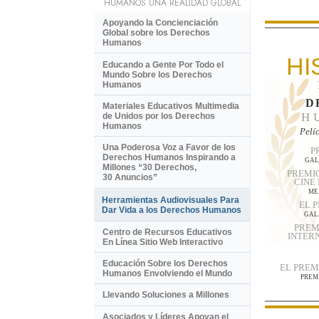
HUMANOS UNA REALIDAD GLOBAL
Apoyando la Concienciación
Global sobre los Derechos
Humanos
HI
Educando a Gente Por Todo el
Mundo Sobre los Derechos
Humanos
D
Materiales Educativos Multimedia
H
de Unidos por los Derechos
Humanos
Pelí
Una Poderosa Voz a Favor de los
P
Derechos Humanos Inspirando a
GAL
Millones “30 Derechos,
PREMIO
30 Anuncios”
CINE
ME
Herramientas Audiovisuales Para
EL 
Dar Vida a los Derechos Humanos
GAL
PREM
Centro de Recursos Educativos
INTER
En Línea Sitio Web Interactivo
Educación Sobre los Derechos
EL PRE
Humanos Envolviendo el Mundo
PREM
Llevando Soluciones a Millones
Asociados y Líderes Apoyan el