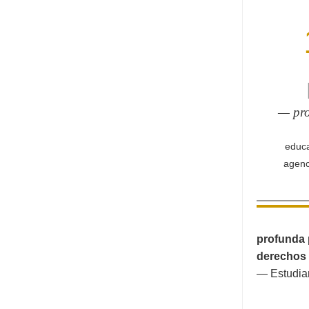
— pro
educa
agenc
profunda 
derechos 
— Estudia