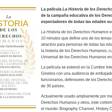
La película
La Historia de los Derec
de la campaña educativa de los Der
La
STORIA
espectadores de todas las edades su
DE LOS
La Historia de los Derechos Humanos
e
ERECHOS
10 minutos que define uno de los tema
UMANOS
atractivo para personas de todas las ed
cula Galardonada
la historia de los Derechos Humanos, cu
REMIO TELLY
Universal de los Derechos Humanos en
ARDÓN DE BRONCE
 DEL FESTIVAL DE
 DE CLEARWATER
La película se estrenó en la Cumbre In
JOR DOCUMENTAL
PREMIO AURORA
Ginebra con una audiencia de embajado
ARDÓN DE PLATINO
funcionarios, defensores de los Derec
IO DEL FESTIVAL
NACIONAL DE CINE
de 30 países.
BALFEST
MEJOR PREMIO
MIO COMMUNICATOR
Actualmente usado ampliamente por maes
IO A LA EXCELENCIA
Derechos Humanos y otros, este cortome
el mundo: Biography Channel, History 