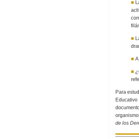
■
L
act
cor
fil
■
La
dra
■
A
■
¿
ref
Para estud
Educativo 
documento
organismos
de los De