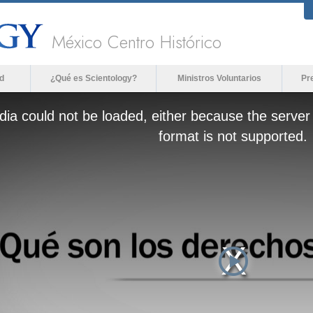
México Centro Histórico
d
¿Qué es Scientology?
Ministros Voluntarios
Pr
ia could not be loaded, either because the server 
format is not supported.