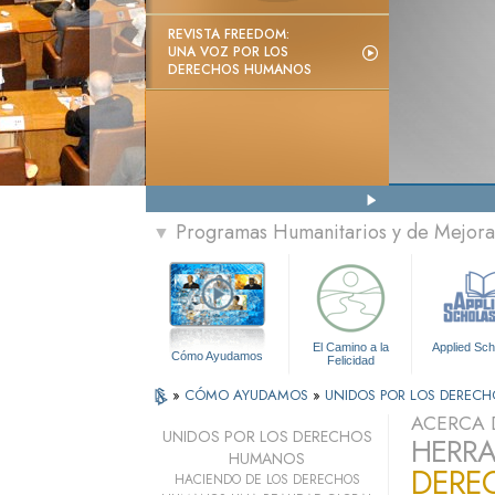
REVISTA FREEDOM:
UNA VOZ POR LOS
DERECHOS HUMANOS
Programas Humanitarios y de Mejora 
▼
El Camino a la
Applied Sch
Cómo Ayudamos
Felicidad
»
CÓMO AYUDAMOS
»
UNIDOS POR LOS DEREC
ACERCA 
UNIDOS POR LOS DERECHOS
HERRA
HUMANOS
DERE
HACIENDO DE LOS DERECHOS