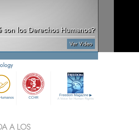
 son los Derechos Humanos?
Ver Video
tology
Freedom Magazine
▶
 Humanos
CCHR
A Voice for Human Rights
DA A LOS