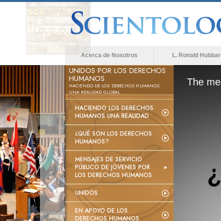
Acerca de Nosotros
L. Ronald Hubbar
UNIDOS POR LOS DERECHOS
HUMANOS
The med
HACIENDO DE LOS DERECHOS HUMANOS
UNA REALIDAD GLOBAL
HACIENDO LOS DERECHOS
HUMANOS UNA REALIDAD
¿QUÉ SON LOS DERECHOS
HUMANOS?
MENSAJES DE SERVICIO
PÚBLICO DE JÓVENES POR
LOS DERECHOS HUMANOS
UNIDOS
EN APOYO DE LOS
DERECHOS HUMANOS