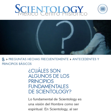
México Centro Histórico
Acerca de
L. Ronald
¿Qué es
Ministros
Preguntas
Libros
Nosotros
Hubbard
Scientology?
Voluntarios
Frecuentes
»
PREGUNTAS HECHAS FRECUENTEMENTE
»
ANTECEDENTES Y
PRINCIPIOS BÁSICOS
¿CUÁLES SON
ALGUNOS DE LOS
PRINCIPIOS
FUNDAMENTALES
DE SCIENTOLOGY?
Lo fundamental de Scientology es
una visión del Hombre como ser
espiritual. En Scientology, al ser