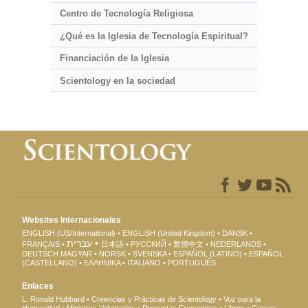
Centro de Tecnología Religiosa
¿Qué es la Iglesia de Tecnología Espiritual?
Financiación de la Iglesia
Scientology en la sociedad
Websites Internacionales
ENGLISH (US/International)
ENGLISH (United Kingdom)
DANSK
עברית
FRANÇAIS
日本語
РУССКИЙ
繁體中文
NEDERLANDS
DEUTSCH
MAGYAR
NORSK
SVENSKA
ESPAÑOL (LATINO)
ESPAÑOL
(CASTELLANO)
ΕΛΛΗΝΙΚA
ITALIANO
PORTUGUÊS
Enlaces
L. Ronald Hubbard
Creencias y Prácticas de Scientology
Voz para la
Humanidad
Ministros Voluntarios
Preguntas Frecuentes
Libros
Cursos