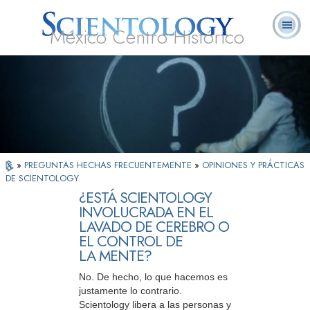
México Centro Histórico
Acerca de
L. Ronald
¿Qué es
Ministros
Preguntas
Libros
Nosotros
Hubbard
Scientology?
Voluntarios
Frecuentes
»
PREGUNTAS HECHAS FRECUENTEMENTE
»
OPINIONES Y PRÁCTICAS
DE SCIENTOLOGY
¿ESTÁ SCIENTOLOGY
INVOLUCRADA EN EL
LAVADO DE CEREBRO O
EL CONTROL DE
LA MENTE?
No. De hecho, lo que hacemos es
justamente lo contrario.
Scientology libera a las personas y