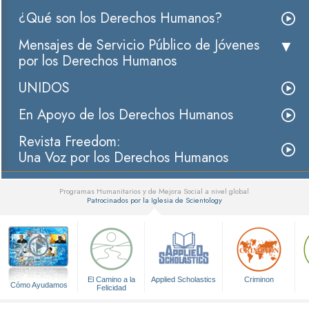
¿Qué son los Derechos Humanos?
Mensajes de Servicio Público de Jóvenes
por los Derechos Humanos
UNIDOS
En Apoyo de los Derechos Humanos
Revista Freedom:
Una Voz por los Derechos Humanos
Programas Humanitarios y de Mejora Social a nivel global
Patrocinados por la Iglesia de Scientology
▼
El Camino a la
Applied Scholastics
Criminon
Cómo Ayudamos
Felicidad