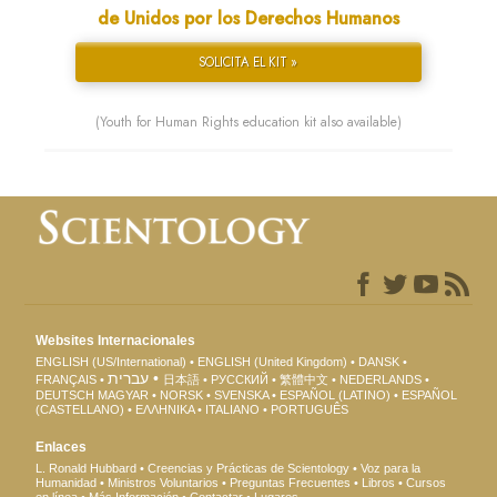
de Unidos por los Derechos Humanos
SOLICITA EL KIT »
(Youth for Human Rights education kit also available)
Websites Internacionales
ENGLISH (US/International)
ENGLISH (United Kingdom)
DANSK
עברית
FRANÇAIS
日本語
РУССКИЙ
繁體中文
NEDERLANDS
DEUTSCH
MAGYAR
NORSK
SVENSKA
ESPAÑOL (LATINO)
ESPAÑOL
(CASTELLANO)
ΕΛΛΗΝΙΚA
ITALIANO
PORTUGUÊS
Enlaces
L. Ronald Hubbard
Creencias y Prácticas de Scientology
Voz para la
Humanidad
Ministros Voluntarios
Preguntas Frecuentes
Libros
Cursos
en línea
Más Información
Contactar
Lugares