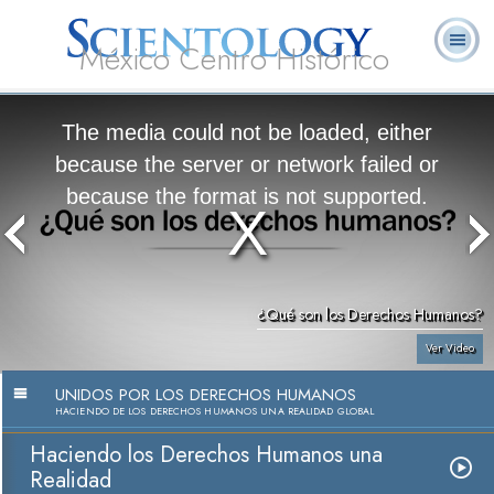
México Centro Histórico
Acerca de
L. Ronald
¿Qué es
Ministros
Preguntas
Libros
Nosotros
Hubbard
Scientology?
Voluntarios
Frecuentes
The media could not be loaded, either
because the server or network failed or
because the format is not supported.
¿Qué son los Derechos Humanos?
Ver Video
UNIDOS POR LOS DERECHOS HUMANOS
HACIENDO DE LOS DERECHOS HUMANOS UNA REALIDAD GLOBAL
Haciendo los Derechos Humanos una
Realidad