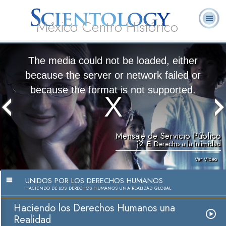
México Centro Histórico
Acerca de
L. Ronald
¿Qué es
Ministros
Preguntas
Libros
Nosotros
Hubbard
Scientology?
Voluntarios
Frecuentes
The media could not be loaded, either
because the server or network failed or
because the format is not supported.
Mensaje de Servicio Público
12. El Derecho a la Intimidad
Ver Video
UNIDOS POR LOS DERECHOS HUMANOS
HACIENDO DE LOS DERECHOS HUMANOS UNA REALIDAD GLOBAL
Haciendo los Derechos Humanos una
Realidad