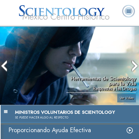
México Centro Histórico
Acerca de
L. Ronald
¿Qué es
Ministros
Preguntas
Libros
Nosotros
Hubbard
Scientology?
Voluntarios
Frecuentes
Herramientas de Scientology
para la Vida
Respuestas a las Drogas
Ver Video
MINISTROS VOLUNTARIOS DE SCIENTOLOGY
SE
PUEDE
HACER ALGO AL RESPECTO
Proporcionando Ayuda Efectiva