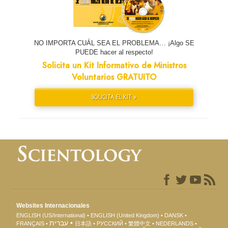
NO IMPORTA CUÁL SEA EL PROBLEMA… ¡Algo SE
PUEDE hacer al respecto!
Solicita un Kit Informativo de Ministros
Voluntarios GRATUITO
SOLICITA EL KIT »
Websites Internacionales
ENGLISH (US/International)
ENGLISH (United Kingdom)
DANSK
עברית
FRANÇAIS
日本語
РУССКИЙ
繁體中文
NEDERLANDS