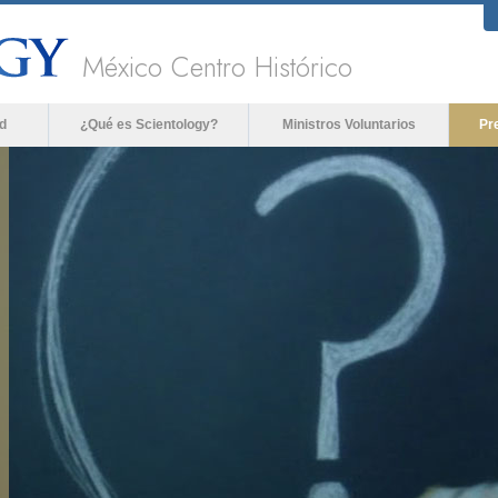
México Centro Histórico
d
¿Qué es Scientology?
Ministros Voluntarios
Pr