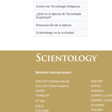
Centro de Tecnología Religiosa
¿Qué es la Iglesia de Tecnología
Espiritual?
Financiación de la Iglesia
Scientology en la sociedad
Websites Internacionales
ENGLISH (US/International)
MAGYAR
ENGLISH (United Kingdom)
NORSK
DANSK
SVENSKA
FRANÇAIS
ESPAÑOL (LATI
עברית
ESPAÑOL (CAS
ΕΛΛΗΝΙΚA
日本語
ITALIANO
РУССКИЙ