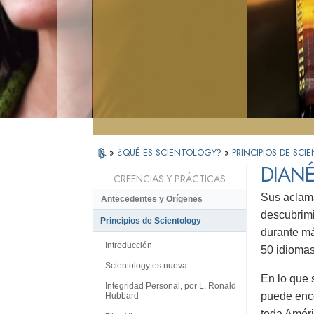
»
¿QUÉ ES SCIENTOLOGY?
»
PRINCIPIOS DE SC
DIANÉ
CREENCIAS Y PRÁCTICAS
Sus aclama
Antecedentes y Orígenes
descubrimi
Principios de Scientology
durante má
Introducción
50 idiomas
Scientology es nueva
En lo que 
Integridad Personal, por L. Ronald
puede enco
Hubbard
toda Améri