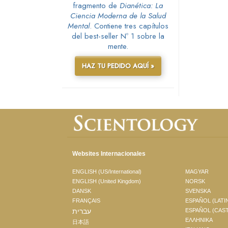
fragmento de
Dianética: La
Ciencia Moderna de la Salud
Mental
. Contiene tres capítulos
del best-seller Nº 1 sobre la
mente.
HAZ TU PEDIDO AQUÍ »
Websites Internacionales
ENGLISH (US/International)
MAGYAR
ENGLISH (United Kingdom)
NORSK
DANSK
SVENSKA
FRANÇAIS
ESPAÑOL (LATI
עברית
ESPAÑOL (CAS
ΕΛΛΗΝΙΚA
日本語