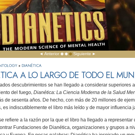
Anterior
Siguiente
IENTOLOGY
»
DIANÉTICA
TICA A LO LARGO DE TODO EL MU
dos descubrimientos se han llegado a considerar superiores a l
ento del fuego,
Dianética: La Ciencia Moderna de la Salud Men
s de sesenta años. De hecho, con más de 20 millones de ejemp
, es indiscutiblemente el libro más leído y de mayor influencia
se refiere a la razón por la que el libro ha llegado a representa
ntrar Fundaciones de Dianética, organizaciones y grupos a niv
ca y Europa. En pocas palabras: Dianética ha inspirado un mo