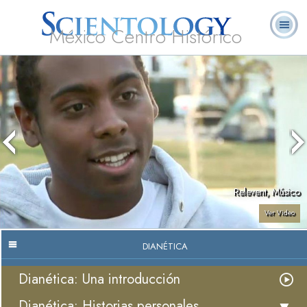
México Centro Histórico
Acerca de
L. Ronald
¿Qué es
Ministros
Preguntas
Libros
Nosotros
Hubbard
Scientology?
Voluntarios
Frecuentes
Relevent, Músico
Ver Video
DIANÉTICA
Dianética: Una introducción
Dianética: Historias personales