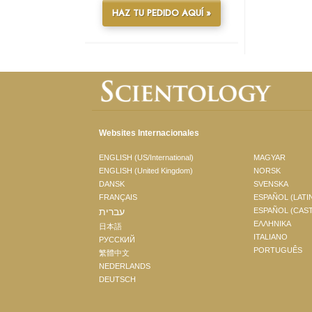
HAZ TU PEDIDO AQUÍ »
Websites Internacionales
ENGLISH (US/International)
MAGYAR
ENGLISH (United Kingdom)
NORSK
DANSK
SVENSKA
FRANÇAIS
ESPAÑOL (LATI
עברית
ESPAÑOL (CAS
ΕΛΛΗΝΙΚA
日本語
ITALIANO
РУССКИЙ
PORTUGUÊS
繁體中文
NEDERLANDS
DEUTSCH