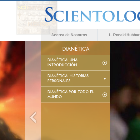
Acerca de Nosotros
L. Ronald Hubbar
DIANÉTICA
DIANÉTICA: UNA
INTRODUCCIÓN
DIANÉTICA: HISTORIAS
PERSONALES
DIANÉTICA POR TODO EL
MUNDO