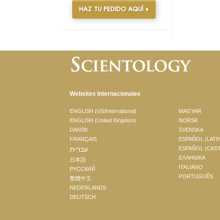
HAZ TU PEDIDO AQUÍ »
Websites Internacionales
ENGLISH (US/International)
MAGYAR
ENGLISH (United Kingdom)
NORSK
DANSK
SVENSKA
FRANÇAIS
ESPAÑOL (LATI
עברית
ESPAÑOL (CAS
ΕΛΛΗΝΙΚA
日本語
ITALIANO
РУССКИЙ
PORTUGUÊS
繁體中文
NEDERLANDS
DEUTSCH