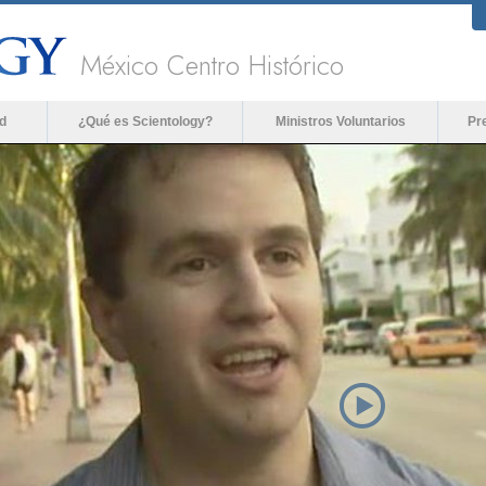
México Centro Histórico
d
¿Qué es Scientology?
Ministros Voluntarios
Pr