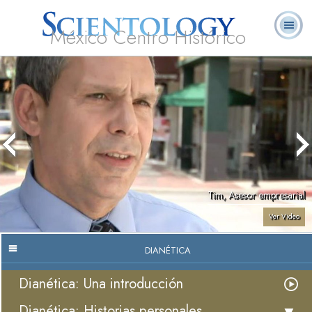
México Centro Histórico
Acerca de
L. Ronald
¿Qué es
Ministros
Preguntas
Libros
Nosotros
Hubbard
Scientology?
Voluntarios
Frecuentes
Tim, Asesor empresarial
Ver Video
DIANÉTICA
Dianética: Una introducción
Dianética: Historias personales