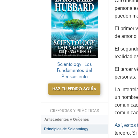
Otro instr
personales
pueden mos
El primer v
de amor o 
El segundo
realidad e
Scientology: Los
El tercer 
Fundamentos del
Pensamiento
personas. 
HAZ TU PEDIDO AQUÍ »
La interre
un hombre 
comunicaci
CREENCIAS Y PRÁCTICAS
comunicac
Antecedentes y Orígenes
Así, estos
Principios de Scientology
tercero. Si