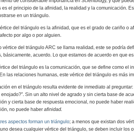
umento de considerable importancia en Scientology, y que pued
 es el principio de la afinidad, la realidad y la comunicación. E
trarse en un triángulo.
értice del triángulo es la afinidad, que es el grado de cariño o 
afecto por algo o por alguien.
 vértice del triángulo ARC se llama realidad, este se podría def
s, básicamente, acuerdo. Lo que estamos de acuerdo en que es r
vértice del triángulo es la comunicación, que se define como el 
En las relaciones humanas, este vértice del triángulo es más im
lación en el triángulo resulta evidente de inmediato al pregunta
enojado?”. Sin un alto nivel de agrado y sin cierta base de ac
ón y cierta base de respuesta emocional, no puede haber
real
ión, no puede haber
afinidad.
 tres aspectos forman un triángulo
; a menos que existan dos vérti
 uno desea cualquier vértice del triángulo, se deben incluir los o