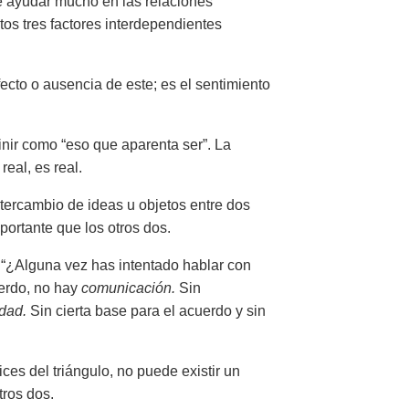
e ayudar mucho en las relaciones
stos tres factores interdependientes
afecto o ausencia de este; es el sentimiento
inir como “eso que aparenta ser”. La
eal, es real.
intercambio de ideas u objetos entre dos
portante que los otros dos.
r: “¿Alguna vez has intentado hablar con
uerdo, no hay
comunicación.
Sin
idad.
Sin cierta base para el acuerdo y sin
ces del triángulo, no puede existir un
tros dos.