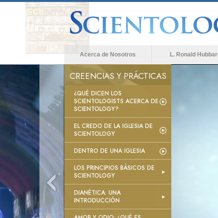
Acerca de Nosotros
L. Ronald Hubbar
CREENCIAS Y PRÁCTICAS
¿QUÉ DICEN LOS
SCIENTOLOGISTS ACERCA DE
SCIENTOLOGY?
EL CREDO DE LA IGLESIA DE
SCIENTOLOGY
DENTRO DE UNA IGLESIA
LOS PRINCIPIOS BÁSICOS DE
SCIENTOLOGY
DIANÉTICA: UNA
INTRODUCCIÓN
AMOR Y ODIO: ¿QUÉ ES