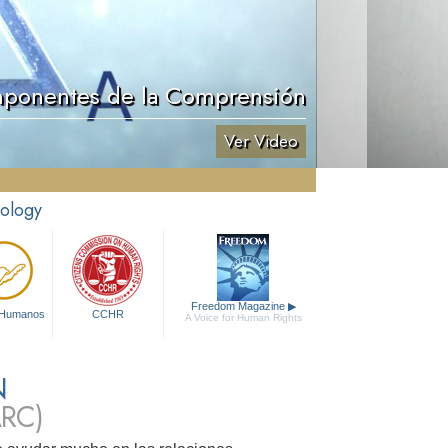
ponentes de la Comprensión
Ver Video
tology
Freedom Magazine
▶
 Humanos
CCHR
A Voice for Human Rights
N
RC)