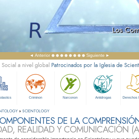
Los Com
Anterior
Siguiente
Social a nivel global
Patrocinados por la Iglesia de Scien
olastics
Criminon
Narconon
Antidrogas
Derechos
IENTOLOGY
»
SCIENTOLOGY
COMPONENTES DE LA COMPRENSIÓ
DAD, REALIDAD Y COMUNICACIÓN (A