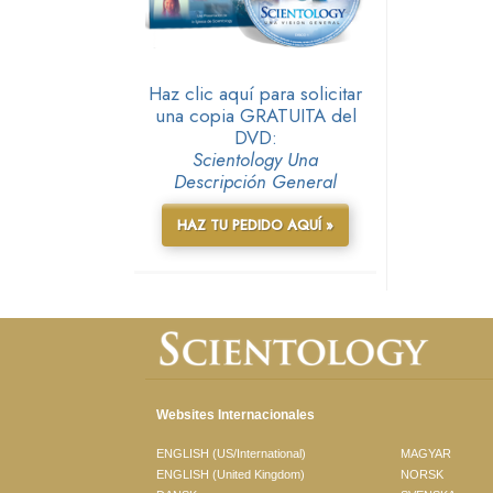
Haz clic aquí para solicitar
una copia GRATUITA del
DVD:
Scientology Una
Descripción General
HAZ TU PEDIDO AQUÍ »
Websites Internacionales
ENGLISH (US/International)
MAGYAR
ENGLISH (United Kingdom)
NORSK