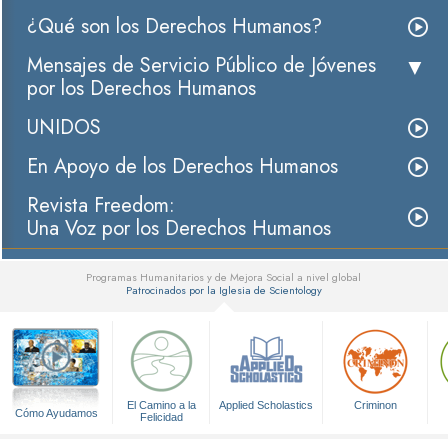
¿Qué son los Derechos Humanos?
Mensajes de Servicio Público de Jóvenes
por los Derechos Humanos
UNIDOS
En Apoyo de los Derechos Humanos
Revista Freedom:
Una Voz por los Derechos Humanos
Programas Humanitarios y de Mejora Social a nivel global
Patrocinados por la Iglesia de Scientology
▼
El Camino a la
Applied Scholastics
Criminon
Cómo Ayudamos
Felicidad