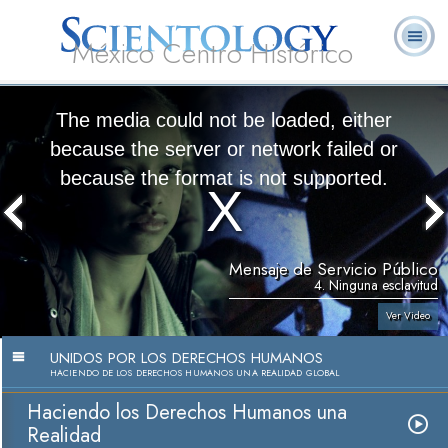
México Centro Histórico
Acerca de
L. Ronald
¿Qué es
Ministros
Preguntas
Libros
Nosotros
Hubbard
Scientology?
Voluntarios
Frecuentes
The media could not be loaded, either
because the server or network failed or
because the format is not supported.
Mensaje de Servicio Público
4. Ninguna esclavitud
Ver Video
UNIDOS POR LOS DERECHOS HUMANOS
HACIENDO DE LOS DERECHOS HUMANOS UNA REALIDAD GLOBAL
Haciendo los Derechos Humanos una
Realidad