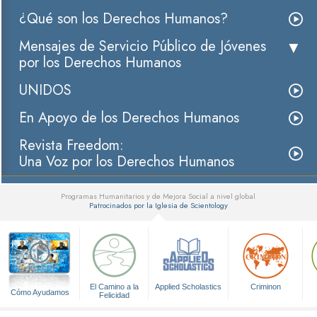
¿Qué son los Derechos Humanos?
Mensajes de Servicio Público de Jóvenes
por los Derechos Humanos
UNIDOS
En Apoyo de los Derechos Humanos
Revista Freedom:
Una Voz por los Derechos Humanos
Programas Humanitarios y de Mejora Social a nivel global
Patrocinados por la Iglesia de Scientology
▼
El Camino a la
Applied Scholastics
Criminon
Cómo Ayudamos
Felicidad