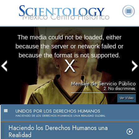
México Centro Histórico
Acerca de
L. Ronald
¿Qué es
Ministros
Preguntas
Libros
Nosotros
Hubbard
Scientology?
Voluntarios
Frecuentes
The media could not be loaded, either
because the server or network failed or
because the format is not supported.
Mensaje de Servicio Público
2. No discrimines.
Ver Video
UNIDOS POR LOS DERECHOS HUMANOS
HACIENDO DE LOS DERECHOS HUMANOS UNA REALIDAD GLOBAL
Haciendo los Derechos Humanos una
Realidad