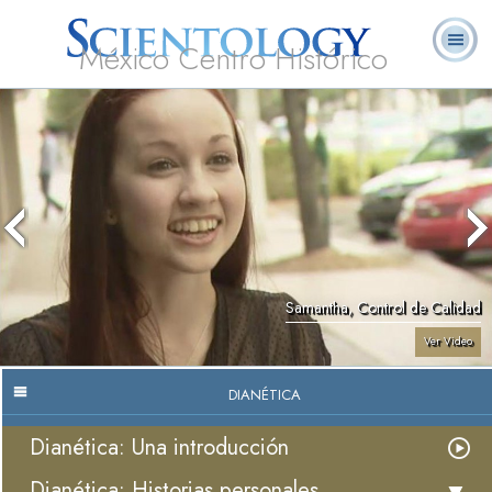
México Centro Histórico
Acerca de
L. Ronald
¿Qué es
Ministros
Preguntas
Libros
Nosotros
Hubbard
Scientology?
Voluntarios
Frecuentes
Samantha, Control de Calidad
Ver Video
DIANÉTICA
Dianética: Una introducción
Dianética: Historias personales