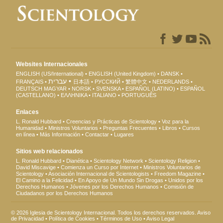
Websites Internacionales
ENGLISH (US/International)
ENGLISH (United Kingdom)
DANSK
עברית
FRANÇAIS
日本語
РУССКИЙ
繁體中文
NEDERLANDS
DEUTSCH
MAGYAR
NORSK
SVENSKA
ESPAÑOL (LATINO)
ESPAÑOL
(CASTELLANO)
ΕΛΛΗΝΙΚA
ITALIANO
PORTUGUÊS
Enlaces
L. Ronald Hubbard
Creencias y Prácticas de Scientology
Voz para la
Humanidad
Ministros Voluntarios
Preguntas Frecuentes
Libros
Cursos
en línea
Más Información
Contactar
Lugares
Sitios web relacionados
L. Ronald Hubbard
Dianética
Scientology Network
Scientology Religion
David Miscavige
Comienza un Curso por Internet
Ministros Voluntarios de
Scientology
Asociación Internacional de Scientologists
Freedom Magazine
El Camino a la Felicidad
En Apoyo de Un Mundo Sin Drogas
Unidos por los
Derechos Humanos
Jóvenes por los Derechos Humanos
Comisión de
Ciudadanos por los Derechos Humanos
© 2026 Iglesia de Scientology Internacional. Todos los derechos reservados.
Aviso
de Privacidad
•
Política de Cookies
•
Términos de Uso
•
Aviso Legal