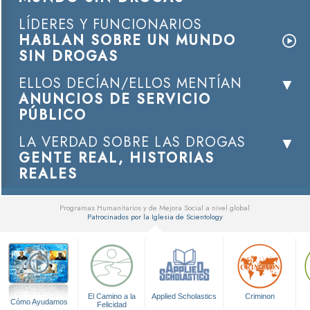
LÍDERES Y FUNCIONARIOS
HABLAN SOBRE UN MUNDO
SIN DROGAS
ELLOS DECÍAN/ELLOS MENTÍAN
ANUNCIOS DE SERVICIO
PÚBLICO
LA VERDAD SOBRE LAS DROGAS
GENTE REAL, HISTORIAS
REALES
Programas Humanitarios y de Mejora Social a nivel global
Patrocinados por la Iglesia de Scientology
▼
El Camino a la
Applied Scholastics
Criminon
Cómo Ayudamos
Felicidad