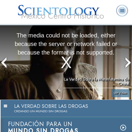
México Centro Histórico
Acerca de
L. Ronald
¿Qué es
Ministros
Preguntas
Libros
Nosotros
Hubbard
Scientology?
Voluntarios
Frecuentes
The media could not be loaded, either
because the server or network failed or
because the format is not supported.
La Verdad Sobre la Metanfetamina de
Cristal
Ver Video
LA VERDAD SOBRE LAS DROGAS
CREANDO UN MUNDO SIN DROGAS
FUNDACIÓN PARA UN
MUNDO SIN DROGAS