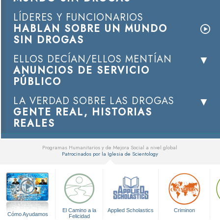
LÍDERES Y FUNCIONARIOS
HABLAN SOBRE UN MUNDO
SIN DROGAS
ELLOS DECÍAN/ELLOS MENTÍAN
ANUNCIOS DE SERVICIO
PÚBLICO
LA VERDAD SOBRE LAS DROGAS
GENTE REAL, HISTORIAS
REALES
Programas Humanitarios y de Mejora Social a nivel global
Patrocinados por la Iglesia de Scientology
▼
El Camino a la
Applied Scholastics
Criminon
Cómo Ayudamos
Felicidad