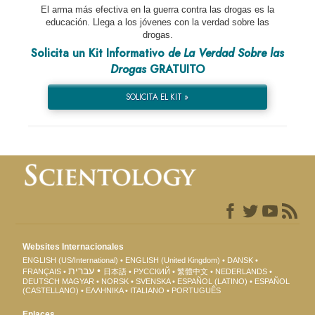
El arma más efectiva en la guerra contra las drogas es la
educación. Llega a los jóvenes con la verdad sobre las
drogas.
Solicita un Kit Informativo
de La Verdad Sobre las
Drogas
GRATUITO
SOLICITA EL KIT »
Websites Internacionales
ENGLISH (US/International)
ENGLISH (United Kingdom)
DANSK
עברית
FRANÇAIS
日本語
РУССКИЙ
繁體中文
NEDERLANDS
DEUTSCH
MAGYAR
NORSK
SVENSKA
ESPAÑOL (LATINO)
ESPAÑOL
(CASTELLANO)
ΕΛΛΗΝΙΚA
ITALIANO
PORTUGUÊS
Enlaces