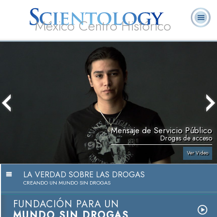
México Centro Histórico
Acerca de
L. Ronald
¿Qué es
Ministros
Preguntas
Libros
Nosotros
Hubbard
Scientology?
Voluntarios
Frecuentes
Mensaje de Servicio Público
Drogas de acceso
Ver Video
LA VERDAD SOBRE LAS DROGAS
CREANDO UN MUNDO SIN DROGAS
FUNDACIÓN PARA UN
MUNDO SIN DROGAS