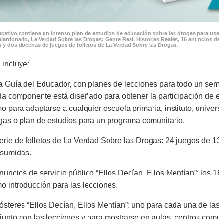
cativo contiene un intenso plan de estudios de educación sobre las drogas para usar
lardonado, La Verdad Sobre las Drogas: Gente Real, Historias Reales, 16 anuncios de
 y dos docenas de juegos de folletos de La Verdad Sobre las Drogas.
 incluye:
a Guía del Educador, con planes de lecciones para todo un seme
a componente está diseñado para obtener la participación de es
o para adaptarse a cualquier escuela primaria, instituto, univer
gas o plan de estudios para un programa comunitario.
erie de folletos de La Verdad Sobre las Drogas: 24 juegos de 13
sumidas.
nuncios de servicio público “Ellos Decían, Ellos Mentían”: los 1
o introducción para las lecciones.
ósteres “Ellos Decían, Ellos Mentían”: uno para cada una de las
junto con las lecciones y para mostrarse en aulas, centros com