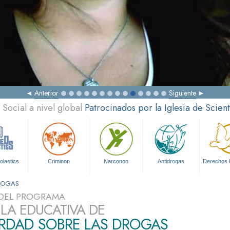
Anterior
Siguiente
Social a nivel global
Patrocinados por la Iglesia de Scien
olastics
Criminon
Narconon
Antidrogas
Derechos
DROGAS
DEL PROGRAMA
ULA EDUCATIVA DE
ERDAD SOBRE LAS DROGAS