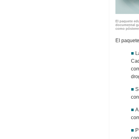
El paquete edu
documental ga
como pósteres
El paquete
■
L
Cad
com
dro
■
S
con
■
A
com
■
P
con