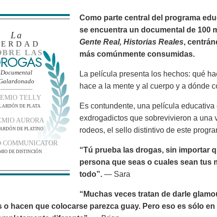
Como parte central del programa edu
se encuentra un documental de 100 
La
Gente Real, Historias Reales
, centrá
VERDAD
OBRE LAS
más comúnmente consumidas.
ROGAS
Documental
La película presenta los hechos: qué h
Galardonado
hace a la mente y al cuerpo y a dónde c
EMIO TELLY
Es contundente, una película educativa 
LARDÓN DE PLATA
exdrogadictos que sobrevivieron a una v
EMIO AURORA
rodeos, el sello distintivo de este progr
ARDÓN DE PLATINO
O COMMUNICATOR
“Tú prueba las drogas, sin importar q
MIO DE DISTINCIÓN
persona que seas o cuales sean tus m
todo”.
— Sara
“Muchas veces tratan de darle glamo
s o hacen que colocarse parezca guay. Pero eso es sólo en l