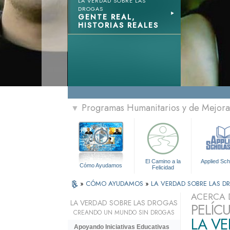
LA VERDAD SOBRE LAS
DROGAS
GENTE REAL,
HISTORIAS REALES
Programas Humanitarios y de Mejora 
▼
El Camino a la
Applied Sch
Cómo Ayudamos
Felicidad
»
CÓMO AYUDAMOS
»
LA VERDAD SOBRE LAS 
ACERCA 
LA VERDAD SOBRE LAS DROGAS
PELÍC
CREANDO UN MUNDO SIN DROGAS
LA V
Apoyando Iniciativas Educativas