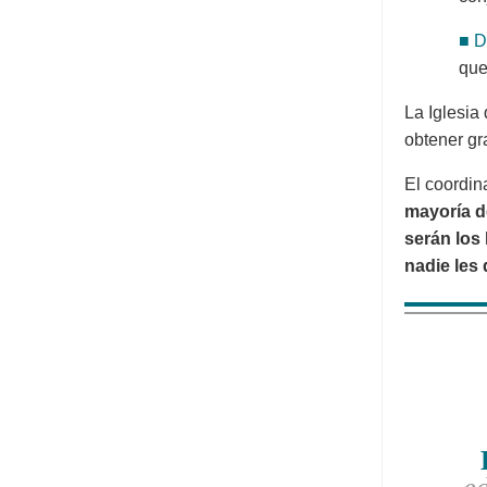
■ D
que
La Iglesia
obtener gr
El coordin
mayoría d
serán los 
nadie les 