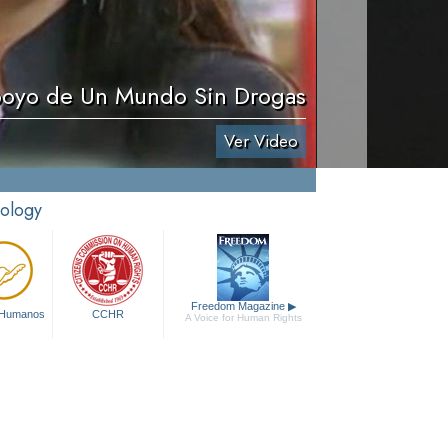
oyo de Un Mundo Sin Drogas
Ver Video
tology
Freedom Magazine
▶
 Humanos
CCHR
A Voice for Human Rights