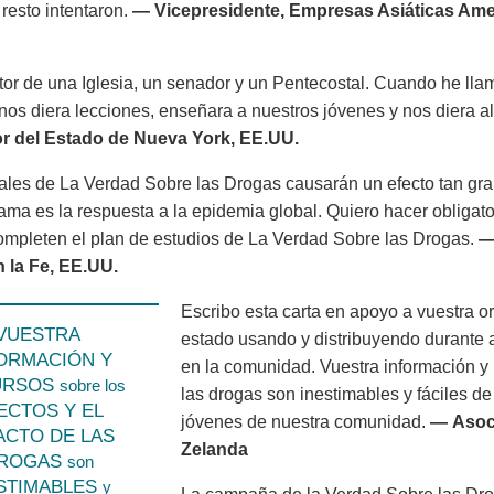
 resto intentaron.
— Vicepresidente, Empresas Asiáticas Ame
tor de una Iglesia, un senador y un Pentecostal. Cuando he lla
nos diera lecciones, enseñara a nuestros jóvenes y nos diera al
 del Estado de Nueva York, EE.UU.
ales de La Verdad Sobre las Drogas causarán un efecto tan gr
ama es la respuesta a la epidemia global. Quiero hacer obligato
mpleten el plan de estudios de La Verdad Sobre las Drogas.
—
 la Fe, EE.UU.
Escribo esta carta en apoyo a vuestra 
VUESTRA
estado usando y distribuyendo durante 
ORMACIÓN Y
en la comunidad. Vuestra información y 
URSOS
sobre los
las drogas son inestimables y fáciles de
ECTOS Y EL
jóvenes de nuestra comunidad.
— Asoci
ACTO DE LAS
Zelanda
ROGAS
son
STIMABLES
y