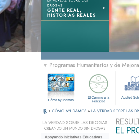
LA VERDAD SOBRE LAS
DROGAS
GENTE REAL,
HISTORIAS REALES
Programas Humanitarios y de Mejora 
▼
El Camino a la
Applied Sch
Cómo Ayudamos
Felicidad
»
CÓMO AYUDAMOS
»
LA VERDAD SOBRE LAS 
RESUL
LA VERDAD SOBRE LAS DROGAS
EL P
CREANDO UN MUNDO SIN DROGAS
Apoyando Iniciativas Educativas