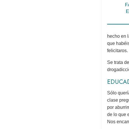
F
E
hecho en l
que habéis
felicitaros.
Se trata d
drogadicc
EDUCA
Sólo querí
clase preg
por aburri
de lo que 
Nos encan