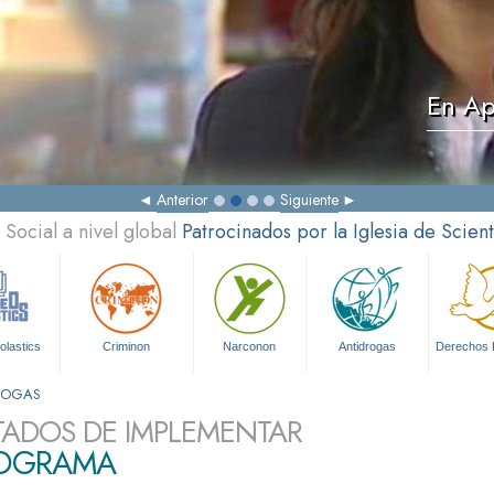
En Ap
Anterior
Siguiente
Social a nivel global
Patrocinados por la Iglesia de Scien
olastics
Criminon
Narconon
Antidrogas
Derechos
DROGAS
TADOS DE IMPLEMENTAR
ROGRAMA