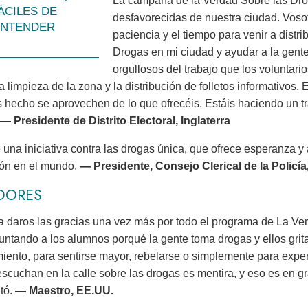
La campaña de la Verdad Sobre las Dro
ÁCILES DE
desfavorecidas de nuestra ciudad. Vosotr
NTENDER
paciencia y el tiempo para venir a distri
Drogas en mi ciudad y ayudar a la gent
orgullosos del trabajo que los voluntar
a limpieza de la zona y la distribución de folletos informativos.
 hecho se aprovechen de lo que ofrecéis. Estáis haciendo un tr
— Presidente de Distrito Electoral, Inglaterra
e una iniciativa contra las drogas única, que ofrece esperanza y 
ión en el mundo.
— Presidente, Consejo Clerical de la Policía
DORES
a daros las gracias una vez más por todo el programa de La V
untando a los alumnos porqué la gente toma drogas y ellos grita
miento, para sentirse mayor, rebelarse o simplemente para exp
escuchan en la calle sobre las drogas es mentira, y eso es en 
tó.
— Maestro, EE.UU.