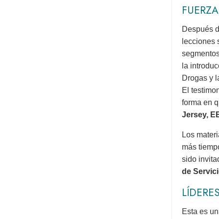
FUERZA
Después de
lecciones 
segmentos 
la introdu
Drogas y l
El testimo
forma en q
Jersey, E
Los materi
más tiempo
sido invit
de Servic
LÍDERE
Esta es un