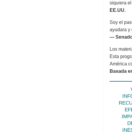
siquiera el
EE.UU.
Soy el pas
ayudara y 
— Senador
Los materi
Esta progr
América co
Basada en
INF
REC
EF
IMP
D
INE