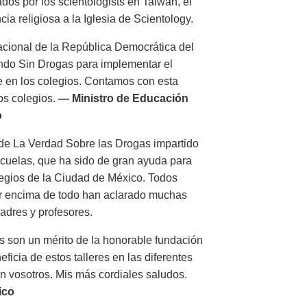
os por los scientologists en Taiwán, el
cia religiosa a la Iglesia de Scientology.
acional de la República Democrática del
undo
Sin Drogas
para implementar el
e en los colegios. Contamos con esta
los colegios.
— Ministro de Educación
o
o de La Verdad Sobre las Drogas impartido
cuelas, que ha sido de gran ayuda para
olegios de la Ciudad de México. Todos
r encima de todo han aclarado muchas
padres y profesores.
es son un mérito de la honorable fundación
ficia de estos talleres en las diferentes
n vosotros. Mis más cordiales saludos.
ico