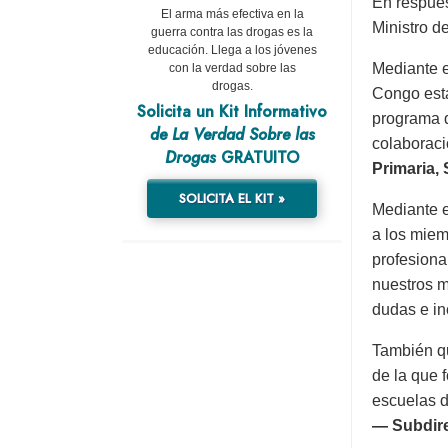
En respues
El arma más efectiva en la
Ministro de
guerra contra las drogas es la
educación. Llega a los jóvenes
Mediante e
con la verdad sobre las
drogas.
Congo est
Solicita un Kit Informativo
programa d
de La Verdad Sobre las
colaboraci
Drogas
GRATUITO
Primaria,
SOLICITA EL KIT »
Mediante e
a los miem
profesiona
nuestros 
dudas e in
También qu
de la que f
escuelas d
— Subdire