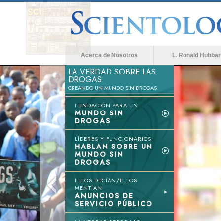
Acerca de Nosotros
L. Ronald Hubbar
LA VERDAD SOBRE LAS
DROGAS
CREANDO UN MUNDO SIN DROGAS
FUNDACIÓN PARA UN
MUNDO SIN
DROGAS
LÍDERES Y FUNCIONARIOS
HABLAN SOBRE UN
MUNDO SIN
DROGAS
ELLOS DECÍAN/ELLOS
MENTÍAN
ANUNCIOS DE
SERVICIO PÚBLICO