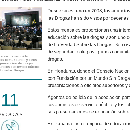
Desde su estreno en 2008, los anuncios
las Drogas han sido vistos por decenas
Estos mensajes proporcionan una inten
educación sobre las drogas y son uno d
de La Verdad Sobre las Drogas. Son us
de seguridad, colegios, grupos comunit
uerzas de seguridad,
drogas.
pos comunitarios y otros
prevención de drogas
nuncios de servicio público
Sobre las Drogas.
En Honduras, donde el Consejo Nacional
con Fundación por un Mundo Sin Droga
presentaciones a oficiales superiores y 
11
Agentes de policía de la asociación par
los anuncios de servicio público y los f
sus presentaciones de educación sobre 
DROGAS
En Panamá, una campaña de educación 