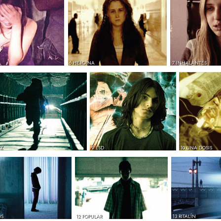
6 HEROÍNA
7 INHALANTES
EZ
9 LSD
10 UNA DOSIS
OS
12 POPULAR
13 RITALÍN