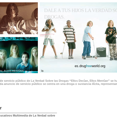
DALE A TUS HIJOS LA VERDAD S
DROGAS.
es.drug
free
world.org
AN, ELLOS MENTÍAN
16
e servicio público de La Verdad Sobre las Drogas “Ellos Decían, Ellos Mentían” se 
da anuncio de servicio público se centra en una droga o sustancia ilícita, represent
r
ducativos Multimedia de La Verdad sobre