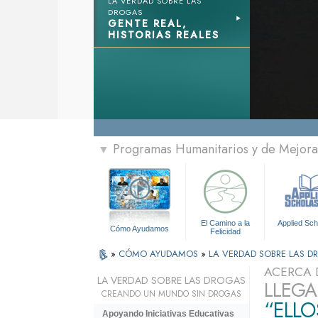
LA VERDAD SOBRE LAS
DROGAS
GENTE REAL,
HISTORIAS REALES
Programas Humanitarios y de Mejora 
▼
El Camino a la
Applied Sch
Cómo Ayudamos
Felicidad
»
CÓMO AYUDAMOS
»
LA VERDAD SOBRE LAS 
ACERCA 
LA VERDAD SOBRE LAS DROGAS
LLEGA
CREANDO UN MUNDO SIN DROGAS
“ELLO
Apoyando Iniciativas Educativas