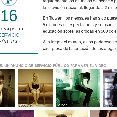
regularmente los anuncios de servicio 
la televisión nacional, llegando a 2 mil
16
En Taiwán, los mensajes han sido puesto
5 millones de espectadores y se usan c
nsajes de
educación sobre las drogas en 500 cole
SERVICIO
PÚBLICO
A lo largo del mundo, estos poderosos 
caer presa de la tentación de las drogas
EN UN ANUNCIO DE SERVICIO PÚBLICO PARA VER EL VÍDEO
2 COCAÍNA
3 CRACK
4 CRISTAL