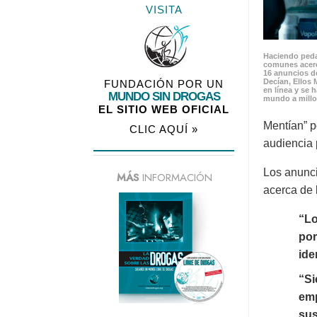
VISITA
Haciendo peda
comunes acerc
16 anuncios de
Decían, Ellos 
FUNDACIÓN POR UN
en línea y se 
MUNDO SIN DROGAS
mundo a millo
EL SITIO WEB OFICIAL
Mentían” p
CLIC AQUÍ »
audiencia 
Los anunci
MÁS
INFORMACIÓN
acerca de 
“Lo
por
ide
“Si
emp
sus