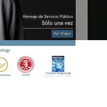
Mensaje de Servicio Público
Sólo una vez
Ver Video
tology
Freedom Magazine
▶
 Humanos
CCHR
A Voice for Human Rights