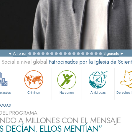
Anterior
Siguiente
Social a nivel global
Patrocinados por la Iglesia de Scien
olastics
Criminon
Narconon
Antidrogas
Derechos
DROGAS
DEL PROGRAMA
NDO A MILLONES CON EL MENSAJE
S DECÍAN, ELLOS MENTÍAN”