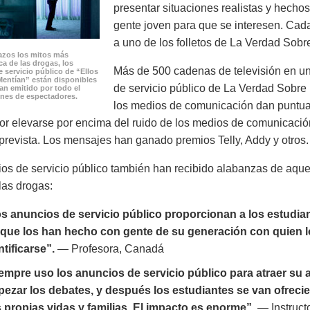
presentar situaciones realistas y hech
gente joven para que se interesen. Cad
a uno de los folletos de La Verdad Sobr
zos los mitos más
a de las drogas, los
Más de 500 cadenas de televisión en un
 servicio público de “Ellos
Mentían” están disponibles
de servicio público de La Verdad Sobre 
han emitido por todo el
nes de espectadores.
los medios de comunicación dan puntuac
or elevarse por encima del ruido de los medios de comunicació
prevista. Los mensajes han ganado premios Telly, Addy y otros.
os de servicio público también han recibido alabanzas de aqu
las drogas:
s anuncios de servicio público proporcionan a los estudia
que los han hecho con gente de su generación con quien 
ntificarse”.
— Profesora, Canadá
empre uso los anuncios de servicio público para atraer su 
ezar los debates, y después los estudiantes se van ofreci
 propias vidas y familias. El impacto es enorme”.
— Instruct