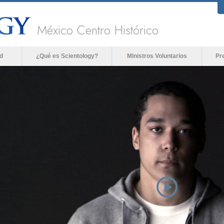
México Centro Histórico
d
¿Qué es Scientology?
Ministros Voluntarios
Pr