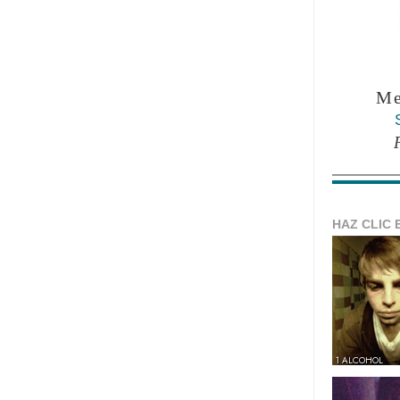
Me
HAZ CLIC 
1 ALCOHOL