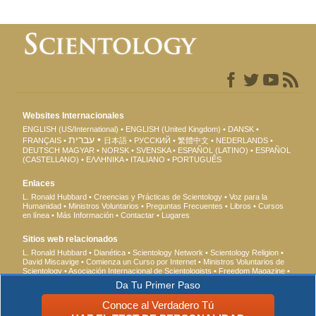
Websites Internacionales
ENGLISH (US/International)
ENGLISH (United Kingdom)
DANSK
עברית
FRANÇAIS
日本語
РУССКИЙ
繁體中文
NEDERLANDS
DEUTSCH
MAGYAR
NORSK
SVENSKA
ESPAÑOL (LATINO)
ESPAÑOL
(CASTELLANO)
ΕΛΛΗΝΙΚA
ITALIANO
PORTUGUÊS
Enlaces
L. Ronald Hubbard
Creencias y Prácticas de Scientology
Voz para la
Humanidad
Ministros Voluntarios
Preguntas Frecuentes
Libros
Cursos
en línea
Más Información
Contactar
Lugares
Sitios web relacionados
L. Ronald Hubbard
Dianética
Scientology Network
Scientology Religion
David Miscavige
Comienza un Curso por Internet
Ministros Voluntarios de
Scientology
Asociación Internacional de Scientologists
Freedom Magazine
El Camino a la Felicidad
En Apoyo de Un Mundo Sin Drogas
Unidos por los
Da Tu Primer Paso
Derechos Humanos
Jóvenes por los Derechos Humanos
Comisión de
Ciudadanos por los Derechos Humanos
Conoce al Verdadero Tú