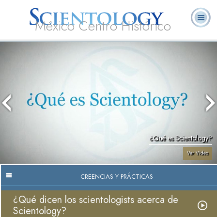
México Centro Histórico
Acerca de
L. Ronald
¿Qué es
Ministros
Preguntas
Libros
Nosotros
Hubbard
Scientology?
Voluntarios
Frecuentes
¿Qué es Scientology?
Ver Video
CREENCIAS Y PRÁCTICAS
¿Qué dicen los scientologists acerca de
Scientology?