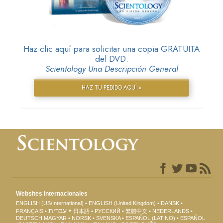
Haz clic aquí para solicitar una copia GRATUITA
del DVD:
Scientology Una Descripción General
HAZ TU PEDIDO AQUÍ »
Websites Internacionales
ENGLISH (US/International)
ENGLISH (United Kingdom)
DANSK
עברית
FRANÇAIS
日本語
РУССКИЙ
繁體中文
NEDERLANDS
DEUTSCH
MAGYAR
NORSK
SVENSKA
ESPAÑOL (LATINO)
ESPAÑOL