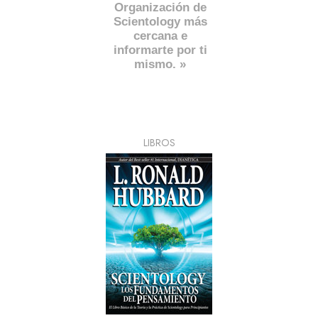
Organización de
Scientology más
cercana e
informarte por ti
mismo. »
LIBROS