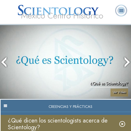
México Centro Histórico
Acerca de
L. Ronald
¿Qué es
Ministros
Preguntas
Libros
Nosotros
Hubbard
Scientology?
Voluntarios
Frecuentes
¿Qué es Scientology?
Ver Video
CREENCIAS Y PRÁCTICAS
¿Qué dicen los scientologists acerca de
Scientology?