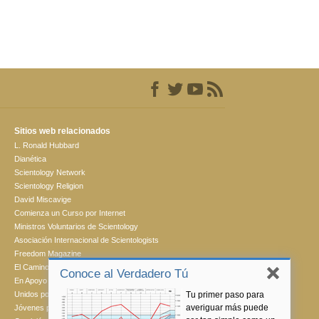
Sitios web relacionados
L. Ronald Hubbard
Dianética
Scientology Network
Scientology Religion
David Miscavige
Comienza un Curso por Internet
Ministros Voluntarios de Scientology
Asociación Internacional de Scientologists
Freedom Magazine
El Camino a la Felicidad
Conoce al Verdadero Tú
En Apoyo de Un Mundo Sin Drogas
Tu primer paso para
Unidos por los Derechos Humanos
averiguar más puede
Jóvenes por los Derechos Humanos