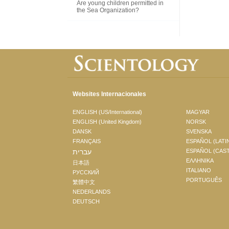
Are young children permitted in
the Sea Organization?
Websites Internacionales
ENGLISH (US/International)
MAGYAR
ENGLISH (United Kingdom)
NORSK
DANSK
SVENSKA
FRANÇAIS
ESPAÑOL (LATI
עברית
ESPAÑOL (CAS
ΕΛΛΗΝΙΚA
日本語
ITALIANO
РУССКИЙ
PORTUGUÊS
繁體中文
NEDERLANDS
DEUTSCH