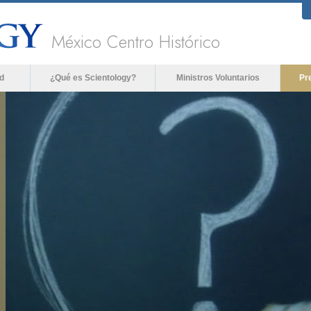
México Centro Histórico
d
¿Qué es Scientology?
Ministros Voluntarios
Pr