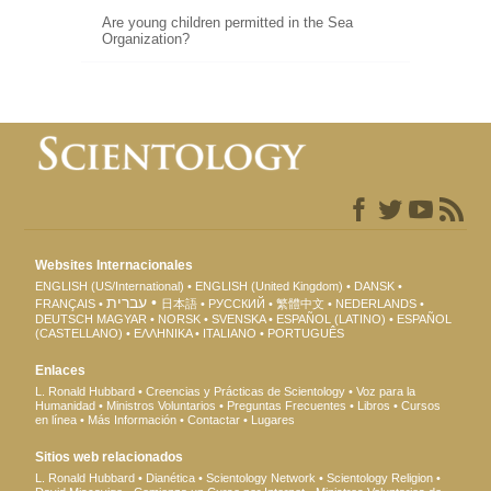
Are young children permitted in the Sea
Organization?
Websites Internacionales
ENGLISH (US/International)
ENGLISH (United Kingdom)
DANSK
עברית
FRANÇAIS
日本語
РУССКИЙ
繁體中文
NEDERLANDS
DEUTSCH
MAGYAR
NORSK
SVENSKA
ESPAÑOL (LATINO)
ESPAÑOL
(CASTELLANO)
ΕΛΛΗΝΙΚA
ITALIANO
PORTUGUÊS
Enlaces
L. Ronald Hubbard
Creencias y Prácticas de Scientology
Voz para la
Humanidad
Ministros Voluntarios
Preguntas Frecuentes
Libros
Cursos
en línea
Más Información
Contactar
Lugares
Sitios web relacionados
L. Ronald Hubbard
Dianética
Scientology Network
Scientology Religion