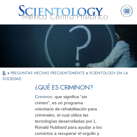
México Centro Histórico
Acerca de
L. Ronald
¿Qué es
Ministros
Preguntas
Libros
Nosotros
Hubbard
Scientology?
Voluntarios
Frecuentes
»
PREGUNTAS HECHAS FRECUENTEMENTE
»
SCIENTOLOGY EN LA
SOCIEDAD
¿QUÉ ES CRIMINON?
Criminon
, que significa “sin
crimen”, es un programa
voluntario de rehabilitación para
criminales, el cual utiliza las
tecnologías desarrolladas por L.
Ronald Hubbard para ayudar a los
convictos a recuperar el orgullo y