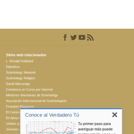
Sitios web relacionados
L. Ronald Hubbard
Dianética
Scientology Network
Scientology Religion
David Miscavige
Comienza un Curso por Internet
Ministros Voluntarios de Scientology
Asociación Internacional de Scientologists
Freedom Magazine
El Camino a la Felicidad
Conoce al Verdadero Tú
En Apoyo de Un Mundo Sin Drogas
Tu primer paso para
Unidos por los Derechos Humanos
averiguar más puede
Jóvenes por los Derechos Humanos