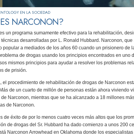
ENTOLOGY EN LA SOCIEDAD
 ES NARCONON?
es un programa sumamente efectivo para la rehabilitación, desint
za técnicas desarrolladas por L. Ronald Hubbard. Narconon, que
 popular a mediados de los años 60 cuando un prisionero de la
problema de drogas usando los principios encontrados en uno d
os mismos principios para ayudar a resolver los problemas re
 de prisión.
, el procedimiento de rehabilitación de drogas de Narconon es
Más de un cuarto de millón de personas están ahora viviendo vid
de Narconon, mientras que se ha alcanzado a 18 millones más a
gas de Narconon.
s de éxito de por lo menos cuatro veces más altos que los prom
ción de drogas del Sr. Hubbard ha dado comienzo a unos 200 ce
está Narconon Arrowhead en Oklahoma donde los especialistas e