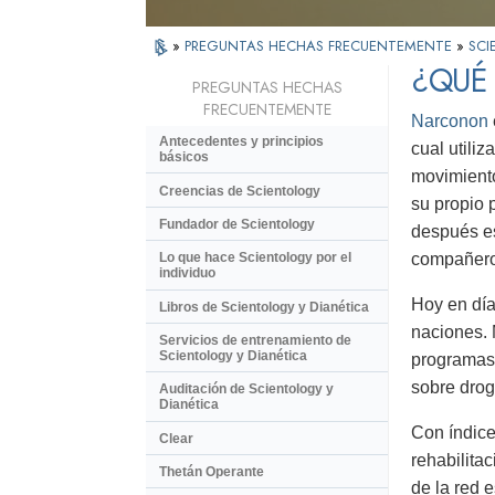
»
PREGUNTAS HECHAS FRECUENTEMENTE
»
SCI
¿QUÉ
PREGUNTAS HECHAS
FRECUENTEMENTE
Narconon
Antecedentes y principios
cual utili
básicos
movimiento
Creencias de Scientology
su propio 
Fundador de Scientology
después es
compañeros
Lo que hace Scientology por el
individuo
Hoy en día
Libros de Scientology y Dianética
naciones. 
Servicios de entrenamiento de
Scientology y Dianética
programas 
sobre dro
Auditación de Scientology y
Dianética
Con índice
Clear
rehabilita
Thetán Operante
de la red 