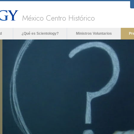
México Centro Histórico
d
¿Qué es Scientology?
Ministros Voluntarios
Pr