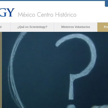
México Centro Histórico
d
¿Qué es Scientology?
Ministros Voluntarios
Pr