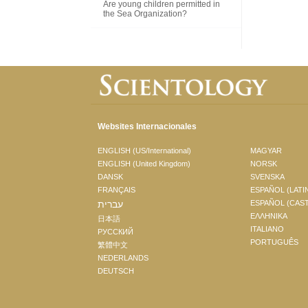
Are young children permitted in
the Sea Organization?
Websites Internacionales
ENGLISH (US/International)
MAGYAR
ENGLISH (United Kingdom)
NORSK
DANSK
SVENSKA
FRANÇAIS
ESPAÑOL (LATI
עברית
ESPAÑOL (CAS
ΕΛΛΗΝΙΚA
日本語
ITALIANO
РУССКИЙ
PORTUGUÊS
繁體中文
NEDERLANDS
DEUTSCH