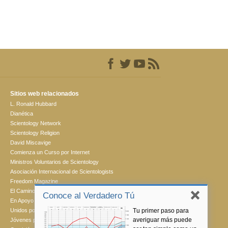
Sitios web relacionados
L. Ronald Hubbard
Dianética
Scientology Network
Scientology Religion
David Miscavige
Comienza un Curso por Internet
Ministros Voluntarios de Scientology
Asociación Internacional de Scientologists
Freedom Magazine
El Camino a la Felicidad
Conoce al Verdadero Tú
En Apoyo de Un Mundo Sin Drogas
Tu primer paso para
Unidos por los Derechos Humanos
averiguar más puede
Jóvenes por los Derechos Humanos