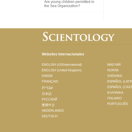
Are young children permitted in
the Sea Organization?
Websites Internacionales
ENGLISH (US/International)
MAGYAR
ENGLISH (United Kingdom)
NORSK
DANSK
SVENSKA
FRANÇAIS
ESPAÑOL (LATI
עברית
ESPAÑOL (CAS
ΕΛΛΗΝΙΚA
日本語
ITALIANO
РУССКИЙ
PORTUGUÊS
繁體中文
NEDERLANDS
DEUTSCH