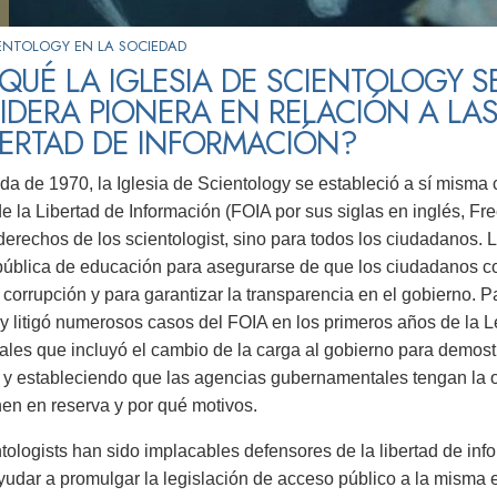
ENTOLOGY EN LA SOCIEDAD
QUÉ LA IGLESIA DE SCIENTOLOGY S
DERA PIONERA EN RELACIÓN A LAS
BERTAD DE INFORMACIÓN?
da de 1970, la Iglesia de Scientology se estableció a sí misma c
de la Libertad de Información (FOIA por sus siglas en inglés, Fr
 derechos de los scientologist, sino para todos los ciudadanos. 
ública de educación para asegurarse de que los ciudadanos c
 corrupción y para garantizar la transparencia en el gobierno. P
y litigó numerosos casos del FOIA en los primeros años de la 
les que incluyó el cambio de la carga al gobierno para demos
 y estableciendo que las agencias gubernamentales tengan la 
en en reserva y por qué motivos.
ntologists han sido implacables defensores de la libertad de 
yudar a promulgar la legislación de acceso público a la misma