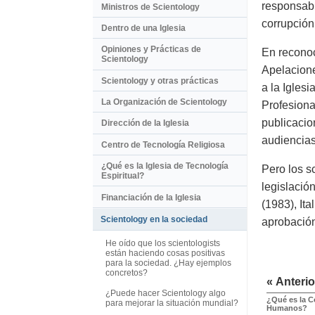
responsabl
Ministros de Scientology
corrupción
Dentro de una Iglesia
Opiniones y Prácticas de
En reconoc
Scientology
Apelacione
Scientology y otras prácticas
a la Igles
La Organización de Scientology
Profesiona
publicacio
Dirección de la Iglesia
audiencias
Centro de Tecnología Religiosa
¿Qué es la Iglesia de Tecnología
Pero los s
Espiritual?
legislació
Financiación de la Iglesia
(1983), It
Scientology en la sociedad
aprobación
He oído que los scientologists
están haciendo cosas positivas
para la sociedad. ¿Hay ejemplos
concretos?
« Anterio
¿Puede hacer Scientology algo
¿Qué es la C
para mejorar la situación mundial?
Humanos?