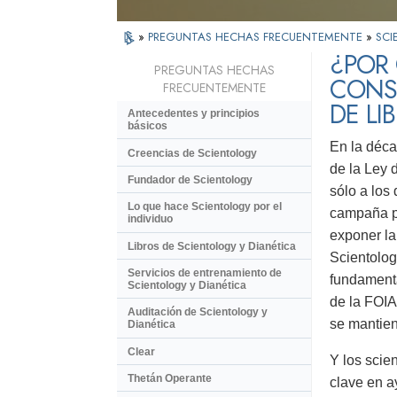
»
PREGUNTAS HECHAS FRECUENTEMENTE
»
SCI
¿POR 
PREGUNTAS HECHAS
CONSI
FRECUENTEMENTE
DE LI
Antecedentes y principios
básicos
En la déca
Creencias de Scientology
de la Ley 
Fundador de Scientology
sólo a los
Lo que hace Scientology por el
campaña p
individuo
exponer la
Libros de Scientology y Dianética
Scientolog
Servicios de entrenamiento de
fundamenta
Scientology y Dianética
de la FOIA
Auditación de Scientology y
se mantien
Dianética
Clear
Y los scie
Thetán Operante
clave en a