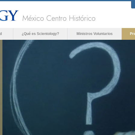
México Centro Histórico
d
¿Qué es Scientology?
Ministros Voluntarios
Pr