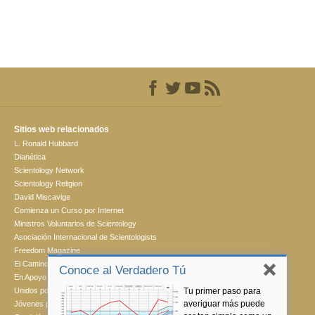
Sitios web relacionados
L. Ronald Hubbard
Dianética
Scientology Network
Scientology Religion
David Miscavige
Comienza un Curso por Internet
Ministros Voluntarios de Scientology
Asociación Internacional de Scientologists
Freedom Magazine
El Camino a la Felicidad
Conoce al Verdadero Tú
En Apoyo de Un Mundo Sin Drogas
Tu primer paso para
Unidos por los Derechos Humanos
averiguar más puede
Jóvenes por los Derechos Humanos