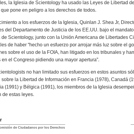
es, la Iglesia de Scientology ha usado las Leyes de Libertad de
 que pone en peligro a los derechos de todos.
imiento a los esfuerzos de la Iglesia, Quinlan J. Shea Jr, Direct
s del Departamento de Justicia de los EE.UU. bajo el mandato d
ia de Scientology, junto con la Unión Americana de Libertades Ci
les de haber “hecho un esfuerzo por arrojar más luz sobre el gob
nes sobre el uso de la FOIA, han litigado en los tribunales y h
 en el Congreso pidiendo una mayor apertura”.
cientologists no han limitado sus esfuerzos en estos asuntos só
n sobre la Libertad de Información en Francia (1978), Canadá (
alia (1991) y Bélgica (1991), los miembros de la Iglesia desemp
 de estas leyes.
r
omisión de Ciudadanos por los Derechos