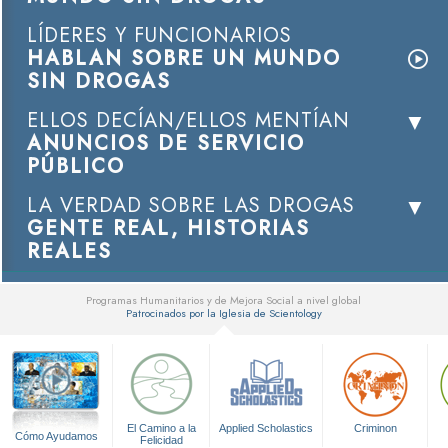
LÍDERES Y FUNCIONARIOS
HABLAN SOBRE UN MUNDO
SIN DROGAS
ELLOS DECÍAN/ELLOS MENTÍAN
ANUNCIOS DE SERVICIO
PÚBLICO
LA VERDAD SOBRE LAS DROGAS
GENTE REAL, HISTORIAS
REALES
Programas Humanitarios y de Mejora Social a nivel global
Patrocinados por la Iglesia de Scientology
▼
El Camino a la
Applied Scholastics
Criminon
Cómo Ayudamos
Felicidad