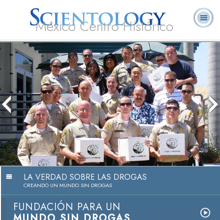
México Centro Histórico
Acerca de
L. Ronald
¿Qué es
Ministros
Preguntas
Libros
Nosotros
Hubbard
Scientology?
Voluntarios
Frecuentes
LA VERDAD SOBRE LAS DROGAS
CREANDO UN MUNDO SIN DROGAS
FUNDACIÓN PARA UN
MUNDO SIN DROGAS