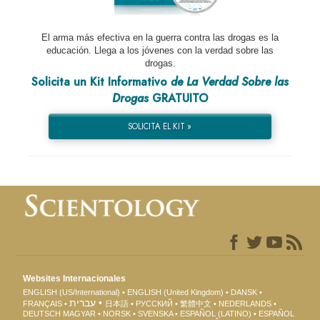
El arma más efectiva en la guerra contra las drogas es la
educación. Llega a los jóvenes con la verdad sobre las
drogas.
Solicita un Kit Informativo
de La Verdad Sobre las
Drogas
GRATUITO
SOLICITA EL KIT »
Websites Internacionales
ENGLISH (US/International)
ENGLISH (United Kingdom)
DANSK
עברית
FRANÇAIS
日本語
РУССКИЙ
繁體中文
NEDERLANDS
DEUTSCH
MAGYAR
NORSK
SVENSKA
ESPAÑOL (LATINO)
ESPAÑOL