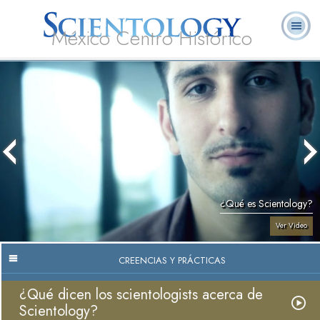
México Centro Histórico
Acerca de
L. Ronald
¿Qué es
Ministros
Preguntas
Libros
Nosotros
Hubbard
Scientology?
Voluntarios
Frecuentes
¿Qué es Scientology?
Ver Video
CREENCIAS Y PRÁCTICAS
¿Qué dicen los scientologists acerca de
Scientology?