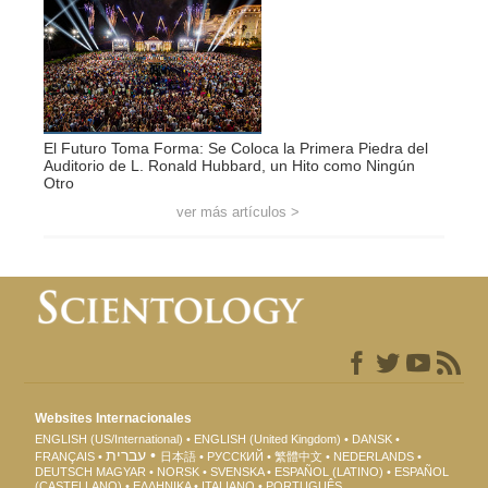
El Futuro Toma Forma: Se Coloca la Primera Piedra del
Auditorio de L. Ronald Hubbard, un Hito como Ningún
Otro
ver más artículos >
Websites Internacionales
ENGLISH (US/International)
ENGLISH (United Kingdom)
DANSK
עברית
FRANÇAIS
日本語
РУССКИЙ
繁體中文
NEDERLANDS
DEUTSCH
MAGYAR
NORSK
SVENSKA
ESPAÑOL (LATINO)
ESPAÑOL
(CASTELLANO)
ΕΛΛΗΝΙΚA
ITALIANO
PORTUGUÊS