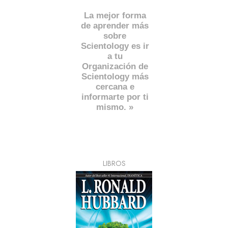
La mejor forma
de aprender más
sobre
Scientology es ir
a tu
Organización de
Scientology más
cercana e
informarte por ti
mismo. »
LIBROS