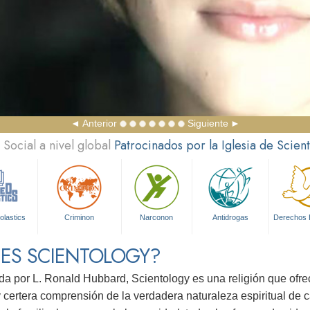
Anterior
Siguiente
Social a nivel global
Patrocinados por la Iglesia de Scien
olastics
Criminon
Narconon
Antidrogas
Derechos
 ES SCIENTOLOGY?
da por L. Ronald Hubbard, Scientology es una religión que ofr
 certera comprensión de la verdadera naturaleza espiritual de 