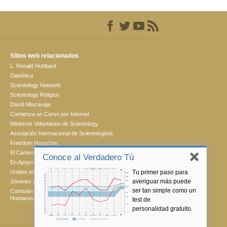
Sitios web relacionados
L. Ronald Hubbard
Dianética
Scientology Network
Scientology Religion
David Miscavige
Comienza un Curso por Internet
Ministros Voluntarios de Scientology
Asociación Internacional de Scientologists
Freedom Magazine
El Camino a la Felicidad
Conoce al Verdadero Tú
En Apoyo de Un Mundo Sin Drogas
Tu primer paso para
Unidos por los Derechos Humanos
averiguar más puede
Jóvenes por los Derechos Humanos
ser tan simple como un
Comisión de Ciudadanos por los Derechos
Humanos
test de
personalidad gratuito.