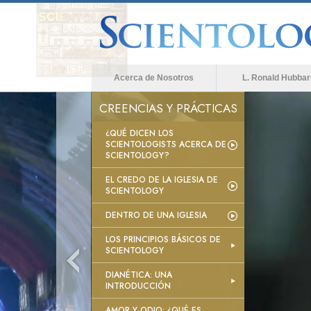
Acerca de Nosotros
L. Ronald Hubbar
CREENCIAS Y PRÁCTICAS
¿QUÉ DICEN LOS
SCIENTOLOGISTS ACERCA DE
SCIENTOLOGY?
EL CREDO DE LA IGLESIA DE
SCIENTOLOGY
DENTRO DE UNA IGLESIA
LOS PRINCIPIOS BÁSICOS DE
SCIENTOLOGY
DIANÉTICA: UNA
INTRODUCCIÓN
AMOR Y ODIO: ¿QUÉ ES