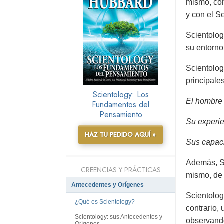
mismo, con 
y con el S
Scientolog
su entorno
Scientolog
principale
Scientology: Los
El hombre e
Fundamentos del
Pensamiento
Su experie
HAZ TU PEDIDO AQUÍ »
Sus capaci
Además, Sc
CREENCIAS Y PRÁCTICAS
mismo, de 
Antecedentes y Orígenes
Scientolog
¿Qué es Scientology?
contrario,
Scientology: sus Antecedentes y
observando
Orígenes