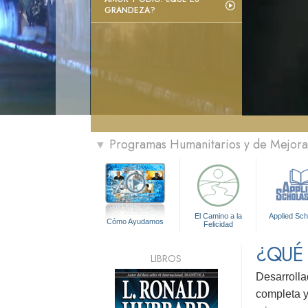
GRANDEZA?
Programas Humanitarios y de Mejora 
▼
El Camino a la
Applied Sch
Cómo Ayudamos
Felicidad
¿QUÉ
LIBROS
Desarrolla
completa y