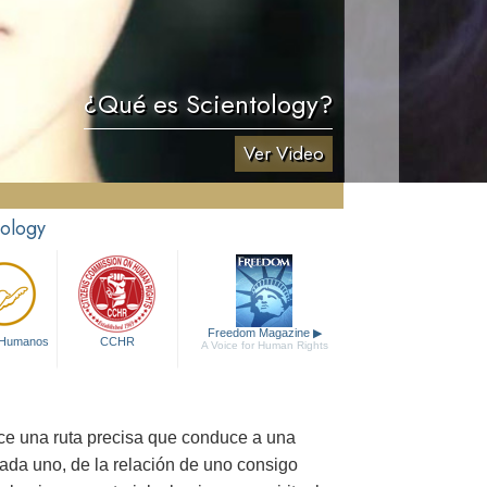
¿Qué es Scientology?
Ver Video
tology
Freedom Magazine
▶
 Humanos
CCHR
A Voice for Human Rights
ece una ruta precisa que conduce a una
cada uno, de la relación de uno consigo