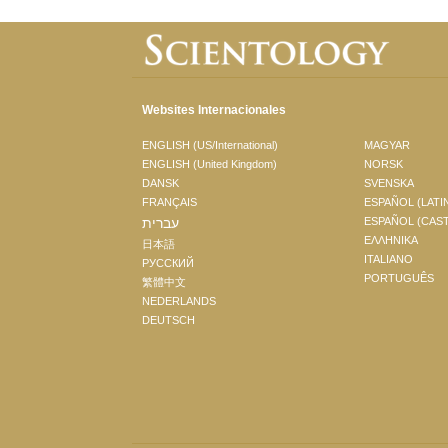
Websites Internacionales
ENGLISH (US/International)
MAGYAR
ENGLISH (United Kingdom)
NORSK
DANSK
SVENSKA
FRANÇAIS
ESPAÑOL (LATI
עברית
ESPAÑOL (CAS
ΕΛΛΗΝΙΚA
日本語
ITALIANO
РУССКИЙ
PORTUGUÊS
繁體中文
NEDERLANDS
DEUTSCH