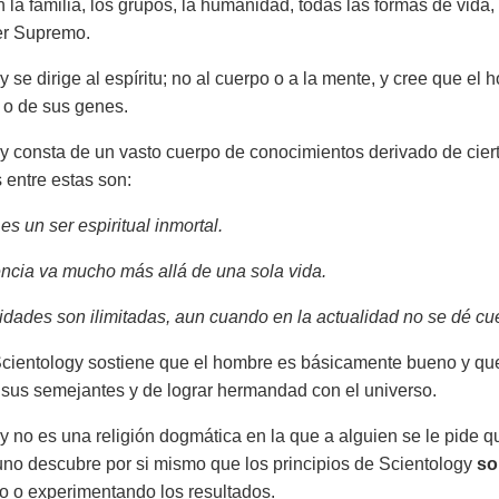
la familia, los grupos, la humanidad, todas las formas de vida, e
er Supremo.
y se dirige al espíritu; no al cuerpo o a la mente, y cree que 
 o de sus genes.
y consta de un vasto cuerpo de conocimientos derivado de cie
s entre estas son:
s un ser espiritual inmortal.
ncia va mucho más allá de una sola vida.
dades son ilimitadas, aun cuando en la actualidad no se dé cu
ientology sostiene que el hombre es básicamente bueno y que 
sus semejantes y de lograr hermandad con el universo.
y no es una religión dogmática en la que a alguien se le pide q
 uno descubre por si mismo que los principios de Scientology
s
 o experimentando los resultados.