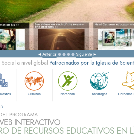
Anterior
Siguiente
Social a nivel global
Patrocinados por la Iglesia de Scien
olastics
Criminon
Narconon
Antidrogas
Derechos
AD
DEL PROGRAMA
 WEB INTERACTIVO
RO DE RECURSOS EDUCATIVOS EN L