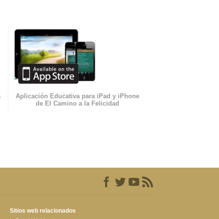
a
Aplicación Educativa para iPad y iPhone
de El Camino a la Felicidad
Sitios web relacionados