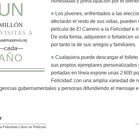
honestidad y preocupación por el biene
UN
■
Los jóvenes, enfrentados a las elecci
afectarán el resto de sus vidas, pueden v
MILLÓN
película de
El Camino a la Felicidad
e i
VISITAS A
De esta forma, adquieren o fortalecen v
waytohappiness.org
por tanto la de sus amigos y familiares.
—cada—
AÑO
■
Cualquiera puede descargar el follet
sus propios ejemplares personalizados 
portadas en línea expone unas 2 600 p
Felicidad
; con una amplia variedad de 
agencias gubernamentales y personas difundiendo el mensaje 
r
a Felicidad Libro en Película