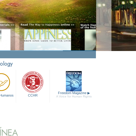
tology
Freedom Magazine
▶
 Humanos
CCHR
A Voice for Human Rights
ÍNEA