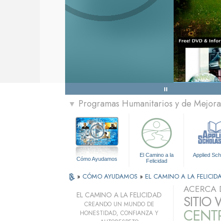
Programas Humanitarios y de Mejora 
▼
El Camino a la
Applied Sch
Cómo Ayudamos
Felicidad
»
CÓMO AYUDAMOS
»
EL CAMINO A LA FELICID
ACERCA 
EL CAMINO A LA FELICIDAD
SITIO
CREANDO UN MUNDO DE
CENT
HONESTIDAD, CONFIANZA Y