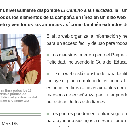
r universalmente disponible
El Camino a la Felicidad,
la Fun
odos los elementos de la campaña en línea en un sitio web i
lleto y ven todos los anuncios así como también extractos del
El sitio web organiza la información y 
para un acceso fácil y de uso para todos
■
Los maestros pueden pedir el Paquet
Felicidad, incluyendo la Guía del Educ
■
El sitio web está construido para facil
incluye el plan completo de lecciones. 
estudios en línea a los estudiantes dire
en línea todos los 21
rvicio público de
maestros de enseñanza particular pueden
 Felicidad y extractos del
ula de El Camino a la
necesidad de los estudiantes.
■
Los padres pueden encontrar sugerenc
para ayudar a sus hijos a desarrollar un 
MÁS DE