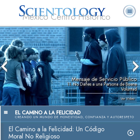
México Centro Histórico
Acerca de
L. Ronald
¿Qué es
Ministros
Preguntas
Libros
Nosotros
Hubbard
Scientology?
Voluntarios
Frecuentes
Mensaje de Servicio Público
11. No Dañes a una Persona de Buena
Voluntad
Ver Video
EL CAMINO A LA FELICIDAD
CREANDO UN MUNDO DE HONESTIDAD, CONFIANZA Y AUTORESPETO
El Camino a la Felicidad: Un Código
Moral No Religioso