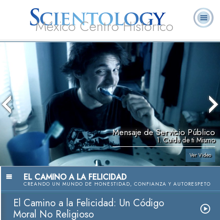
México Centro Histórico
Acerca de
L. Ronald
¿Qué es
Ministros
Preguntas
Libros
Nosotros
Hubbard
Scientology?
Voluntarios
Frecuentes
Mensaje de Servicio Público
1. Cuida de ti Mismo
Ver Video
EL CAMINO A LA FELICIDAD
CREANDO UN MUNDO DE HONESTIDAD, CONFIANZA Y AUTORESPETO
El Camino a la Felicidad: Un Código
Moral No Religioso