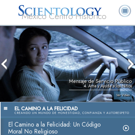
México Centro Histórico
Acerca de
L. Ronald
¿Qué es
Ministros
Preguntas
Libros
Nosotros
Hubbard
Scientology?
Voluntarios
Frecuentes
Mensaje de Servicio Público
4. Ama y Ayuda a los Niños
Ver Video
EL CAMINO A LA FELICIDAD
CREANDO UN MUNDO DE HONESTIDAD, CONFIANZA Y AUTORESPETO
El Camino a la Felicidad: Un Código
Moral No Religioso