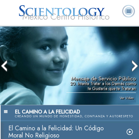
México Centro Histórico
Acerca de
L. Ronald
¿Qué es
Ministros
Preguntas
Libros
Nosotros
Hubbard
Scientology?
Voluntarios
Frecuentes
Mensaje de Servicio Público
20. Intenta Tratar a los Demás como
te Gustaría que te Trataran
Ver Video
EL CAMINO A LA FELICIDAD
CREANDO UN MUNDO DE HONESTIDAD, CONFIANZA Y AUTORESPETO
El Camino a la Felicidad: Un Código
Moral No Religioso